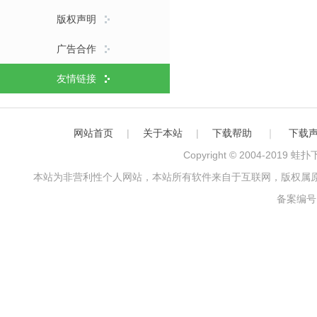
版权声明
广告合作
友情链接
网站首页
|
关于本站
|
下载帮助
｜
下载
Copyright © 2004-2019
蛙扑下载
本站为非营利性个人网站，本站所有软件来自于互联网，版权属
备案编号：