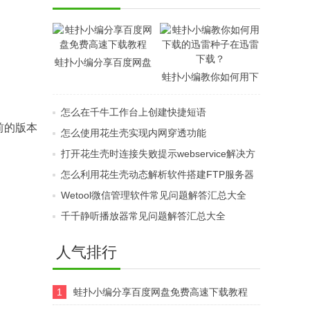
载？
蛙扑小编分享百度网盘
蛙扑小编教你如何用下
免费高速下载教程
载的迅雷种子在迅雷下
怎么在千牛工作台上创建快捷短语
载？
前的版本
怎么使用花生壳实现内网穿透功能
打开花生壳时连接失败提示webservice解决方
法介绍
怎么利用花生壳动态解析软件搭建FTP服务器
Wetool微信管理软件常见问题解答汇总大全
千千静听播放器常见问题解答汇总大全
人气排行
1
蛙扑小编分享百度网盘免费高速下载教程