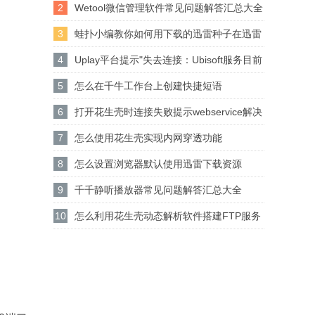
2
Wetool微信管理软件常见问题解答汇总大全
3
蛙扑小编教你如何用下载的迅雷种子在迅雷
下载？
4
Uplay平台提示"失去连接：Ubisoft服务目前
不可用"解决方法介绍
5
怎么在千牛工作台上创建快捷短语
6
打开花生壳时连接失败提示webservice解决
方法介绍
7
怎么使用花生壳实现内网穿透功能
8
怎么设置浏览器默认使用迅雷下载资源
9
千千静听播放器常见问题解答汇总大全
10
怎么利用花生壳动态解析软件搭建FTP服务
器