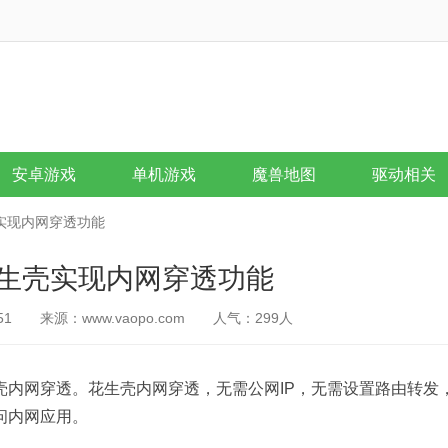
安卓游戏
单机游戏
魔兽地图
驱动相关
实现内网穿透功能
生壳实现内网穿透功能
51
来源：www.vaopo.com
人气：
299
人
壳内网穿透。花生壳内网穿透，无需公网IP，无需设置路由转发
问内网应用。