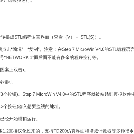
序已经开始模拟运行。
译正确后转换成STL编程语言界面（查看（V）－ STL(S)）。
”→“复制”。注意：在Step 7 MicroWin V4.0的STL编程语
NETWORK 1”而后面不能有多余的程序空行等。
U图案上双击)。
号相同。
按钮)。Step 7 MicroWin V4.0中的STL程序就被粘贴到模拟软件
第12个按钮)输入想要监视的地址。
程序已经开始模拟运行。
西班牙原版1.2直接汉化过来的，支持TD200仿真界面和增减计数器等多种指