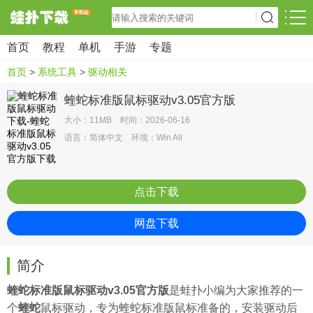
首页
教程
单机
手游
专题
首页
>
系统工具
>
驱动相关
蝰蛇标准版鼠标驱动v3.05官方版
大小：11MB 时间：2026-06-16
语言：简体中文 环境：Win All
点击下载
网盘下载
简介
蝰蛇标准版鼠标驱动v3.05官方版
是
蛙扑
小编为大家推荐的一
个
蝰蛇
鼠标驱动，专为蝰蛇标准版鼠标准备的，安装驱动后