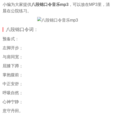
小编为大家提供
八段锦口令音乐mp3
，可以放在MP3里，清
晨在公院练习。
八段锦口令词：
预备式：
左脚开步；
与肩同宽；
屈膝下蹲；
掌抱腹前；
中正安舒；
呼吸自然；
心神宁静；
意守丹田。