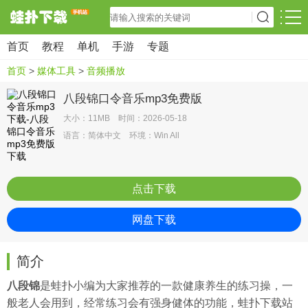
首页
教程
单机
手游
专题
首页
>
媒体工具
>
音频播放
八段锦口令音乐mp3免费版
大小：11MB 时间：2026-05-18
语言：简体中文 环境：Win All
点击下载
网盘下载
简介
八段锦
是
蛙扑
小编为大家推荐的一款健康养生的练习操，一
般老人会用到，经常练习会有强身健体的功能，蛙扑下载站