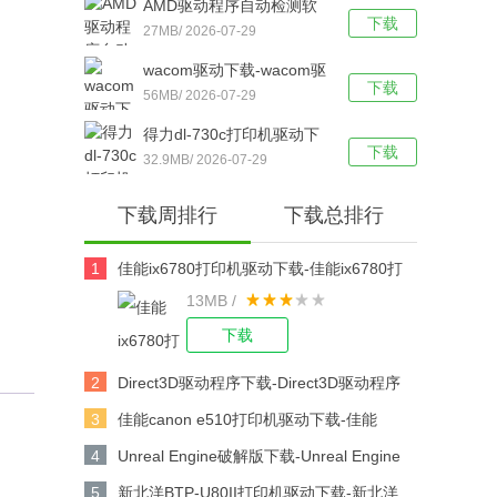
AMD驱动程序自动检测软
脑版下载
下载
件下载-AMD驱动程序自动
27MB/ 2026-07-29
检测工具 v19.12.1 官方最
wacom驱动下载-wacom驱
新版下载
下载
动 v6.3.30 官方绿色版下载
56MB/ 2026-07-29
得力dl-730c打印机驱动下
下载
载-得力dl-730c条码打印机
32.9MB/ 2026-07-29
驱动最新版下载
下载周排行
下载总排行
1
佳能ix6780打印机驱动下载-佳能ix6780打
13MB /
印机驱动 v2.75 官方版下载
下载
2
Direct3D驱动程序下载-Direct3D驱动程序
v2021下载
3
佳能canon e510打印机驱动下载-佳能
canon e510打印机驱动 V1.0 官方版下载
4
Unreal Engine破解版下载-Unreal Engine
V4.25.0中文版下载
5
新北洋BTP-U80II打印机驱动下载-新北洋