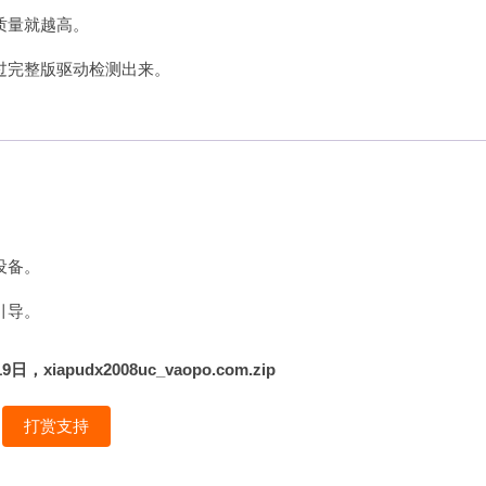
质量就越高。
过完整版驱动检测出来。
。
设备。
引导。
pudx2008uc_vaopo.com.zip
打赏支持