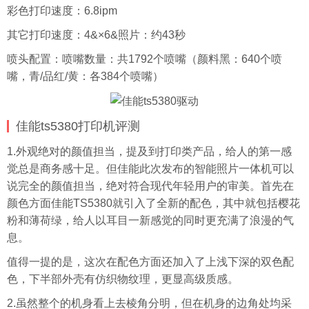
彩色打印速度：6.8ipm
其它打印速度：4&×6&照片：约43秒
喷头配置：喷嘴数量：共1792个喷嘴（颜料黑：640个喷
嘴，青/品红/黄：各384个喷嘴）
佳能ts5380打印机评测
1.外观绝对的颜值担当，提及到打印类产品，给人的第一感
觉总是商务感十足。但佳能此次发布的智能照片一体机可以
说完全的颜值担当，绝对符合现代年轻用户的审美。首先在
颜色方面佳能TS5380就引入了全新的配色，其中就包括樱花
粉和薄荷绿，给人以耳目一新感觉的同时更充满了浪漫的气
息。
值得一提的是，这次在配色方面还加入了上浅下深的双色配
色，下半部外壳有仿织物纹理，更显高级质感。
2.虽然整个的机身看上去棱角分明，但在机身的边角处均采