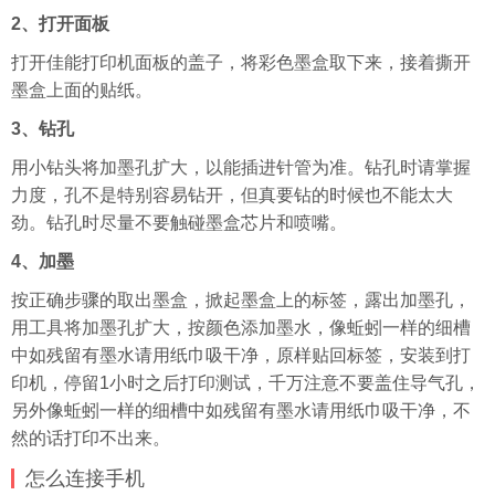
2、打开面板
打开佳能打印机面板的盖子，将彩色墨盒取下来，接着撕开
墨盒上面的贴纸。
3、钻孔
用小钻头将加墨孔扩大，以能插进针管为准。钻孔时请掌握
力度，孔不是特别容易钻开，但真要钻的时候也不能太大
劲。钻孔时尽量不要触碰墨盒芯片和喷嘴。
4、加墨
按正确步骤的取出墨盒，掀起墨盒上的标签，露出加墨孔，
用工具将加墨孔扩大，按颜色添加墨水，像蚯蚓一样的细槽
中如残留有墨水请用纸巾吸干净，原样贴回标签，安装到打
印机，停留1小时之后打印测试，千万注意不要盖住导气孔，
另外像蚯蚓一样的细槽中如残留有墨水请用纸巾吸干净，不
然的话打印不出来。
怎么连接手机