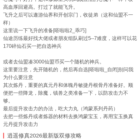
高血厚回避高。打过了就能飞升。
飞升之后可以遨游仙界和开创宗门，收徒弟（这和仙盟不一
样）
这里说一下飞升的准备[嗒啦啦2_乖巧]
仙途历练最好找大佬或者朋友组队刷过5--7难度，这样可以花
170碎仙石买一把自选神兵
或者去仙盟凑3000仙盟币买一个随机的神兵。
这里要注意，先开随机的，然后再自选[嗒啦啦_自闭]别问我
为什么要注意
其次炼丹，重要的真元丹和体魄丹敏捷丹根骨丹准备好。顺
便把一些降龙，除魔，镇兽之类准备一下，以防攻击力不
够。
最后提升攻击力的办法，吃大力丸（鸿蒙系列丹药）
去把一些炼丹或者炼器的材料去换鸿蒙宝玉，再用宝玉换真
元丹提升攻击力
逍遥修真2026最新版双修攻略