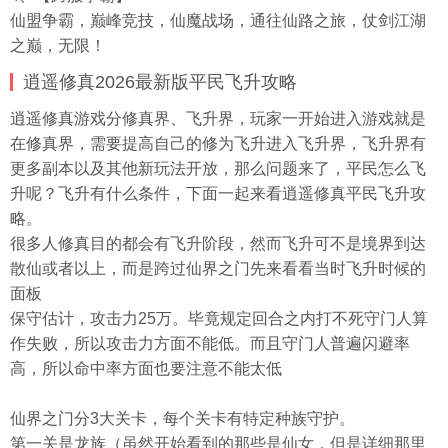
仙盟争霸，巅峰竞技，仙魔战场，通往仙路之旅，仗剑江湖
之巅，无限！
逍遥修真2026最新版平民飞升攻略
逍遥修真游戏分修真界、飞升界，玩家一开始进入游戏就是
在修真界，需要提高自己的修为飞升进入飞升界，飞升界有
更多副本以及其他新玩法开放，那么问题来了，平民怎么飞
升呢？飞升有什么条件，下面一起来看逍遥修真平民飞升攻
略。
很多人修真目的都会有飞升阶段，然而飞升可不是境界到达
散仙或者以上，而是跨过仙界之门先来看看当时飞升时候的
面板
保守估计，攻击力25万。毕竟规定回合之内打不死守门人算
作失败，所以攻击力方面不能低。而且守门人普遍闪避率
高，所以命中率方面也要注意不能太低
仙界之门分3大关卡，每个关卡有特定种族守护。
第一关是龙族（虽然开始看到的那些是仙女，但是详细那里