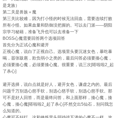
是龙族）
第二关是兽族＋魔
第三关比较难，因为打小怪的时候无法回血，需要连续打败
所有小怪。如果血量和防御没把握的。可以去门派——阴阳
宗学习秘籍，准备飞升也可以去准备一下
BOSS心魔需要回答两个选项回答
首先分为正试心魔和避开
正视心魔，说白了正视自己。选项里头要沉迷女色，暴吃暴
喝，嚣张跋扈，欺负弱小之类的，最后问答必须要揍心魔，
必须要揍心魔，必须要揍心魔。很重要，说三次[嗒啦啦2_起
了杀心]
避开选择，说白点就是好人，避开女色，谦虚之内的。最后
问题千万别选心慈手软，别选心慈手软，别选心慈手软。那
可不是好人回答，而是最终问答，和上面那样，揍心魔，揍
心魔，揍心魔[嗒啦啦2_起了杀心]不然交出5仙石，别问我怎
么知道的。
心魔可不好打，这和修炼里头弱鸡战五渣的心魔不一样，攻