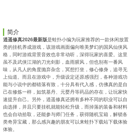
简介
逍遥修真2026最新版
是
蛙扑
小编为玩家推荐的一款休闲放置
类的
挂机
养成游戏，该游戏画面偏向唯美梦幻的国风仙侠风
格，同时游戏背景音效也非常动听，深得玩家的喜爱。这里
虽不及武侠江湖的刀光剑影，血雨腥风，但也别有一番风
味，从凡人的角度抛弃杂念，冥想打坐，修心修身，追寻无
上仙道。而且在游戏中，升级设定还原感强烈，各种游戏功
能与小说中的都错落有致，十分具有代入感，仿佛真的是自
己在修炼一样，如筑基丹、元婴丹等药品的存在，让玩家快
速提升自己。另外，逍遥修真还拥有多种不同的职业可以自
由选择，并且只要挂机就能轻松升级，而掉落的装备和材料
也会自动拾取，还能参与师门任务，获得随机宝箱，解锁各
类奇异宝藏，那么感兴趣的朋友可以来蛙扑下载站下载体验
体验。