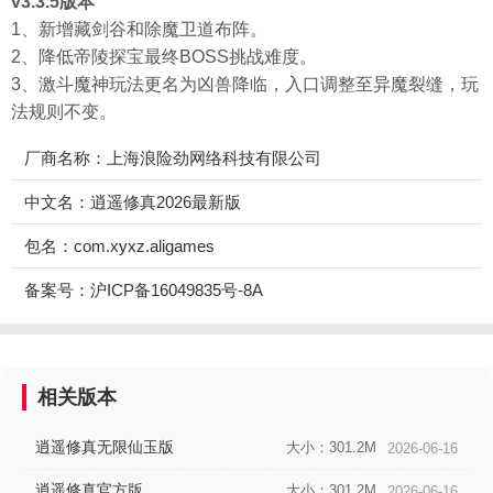
v3.3.5版本
1、新增藏剑谷和除魔卫道布阵。
2、降低帝陵探宝最终BOSS挑战难度。
3、激斗魔神玩法更名为凶兽降临，入口调整至异魔裂缝，玩
法规则不变。
厂商名称：上海浪险劲网络科技有限公司
中文名：逍遥修真2026最新版
包名：com.xyxz.aligames
备案号：沪ICP备16049835号-8A
相关版本
逍遥修真无限仙玉版
大小：301.2M
2026-06-16
逍遥修真官方版
大小：301.2M
2026-06-16