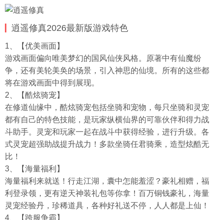
逍遥修真2026最新版游戏特色
1、【优美画面】
游戏画面偏向唯美梦幻的国风仙侠风格。原著中有仙魔纷
争，还有美轮美奂的场景，引入神思的仙境。所有的这些都
将在游戏画面中得到展现。
2、【酷炫骑宠】
在修道仙缘中，酷炫骑宠包括坐骑和宠物，每只坐骑和灵宠
都有自己的特色技能，是玩家纵横仙界的可靠伙伴和得力战
斗助手。灵宠和玩家一起在战斗中获得经验，进行升级。各
式灵宠超强助战提升战力！多款坐骑任君骑乘，造型炫酷无
比！
3、【海量福利】
海量福利来就送！行走江湖，囊中怎能羞涩？豪礼相赠，福
利登录领，更有逆天神装礼包等你拿！百万铜钱豪礼，海量
灵宠经验丹，珍稀道具，各种好礼送不停，人人都是上仙！
4、【跨服争霸】