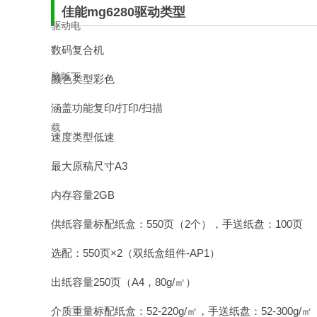
佳能mg6280驱动类型
数码复合机
颜色类型彩色
涵盖功能复印/打印/扫描
速度类型低速
最大原稿尺寸A3
内存容量2GB
供纸容量标配纸盒：550页（2个），手送纸盘：100页
选配：550页×2（双纸盒组件-AP1）
出纸容量250页（A4，80g/㎡）
介质重量标配纸盒：52-220g/㎡，手送纸盘：52-300g/㎡