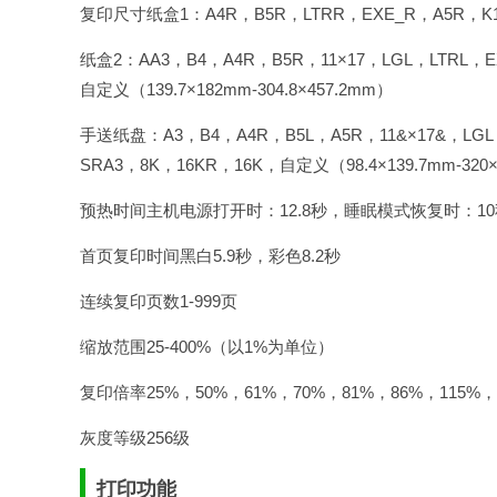
复印尺寸纸盒1：A4R，B5R，LTRR，EXE_R，A5R，K16
纸盒2：AA3，B4，A4R，B5R，11×17，LGL，LTRL，
自定义（139.7×182mm-304.8×457.2mm）
手送纸盘：A3，B4，A4R，B5L，A5R，11&×17&，LGL，
SRA3，8K，16KR，16K，自定义（98.4×139.7mm-
预热时间主机电源打开时：12.8秒，睡眠模式恢复时：10
首页复印时间黑白5.9秒，彩色8.2秒
连续复印页数1-999页
缩放范围25-400%（以1%为单位）
复印倍率25%，50%，61%，70%，81%，86%，115%，1
灰度等级256级
打印功能