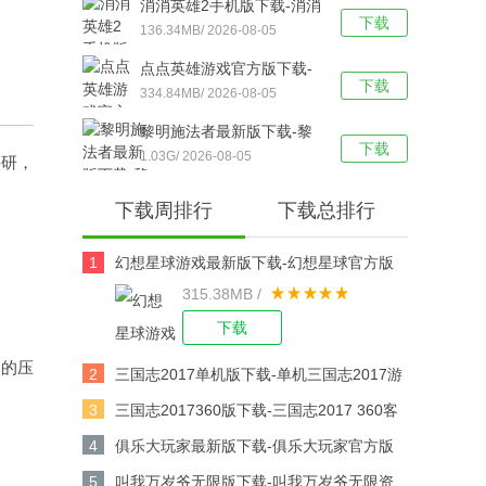
消消英雄2手机版下载-消消
下载
英雄2官方版 v1.2.26安卓
136.34MB/ 2026-08-05
版下载
点点英雄游戏官方版下载-
下载
点点英雄手机版 v1.0.2安
334.84MB/ 2026-08-05
卓版下载
黎明施法者最新版下载-黎
下载
明施法者汉化版 v1.19.001
1.03G/ 2026-08-05
科研，
安卓版下载
下载周排行
下载总排行
1
幻想星球游戏最新版下载-幻想星球官方版
315.38MB /
v6.4.1安卓版下载
下载
速的压
2
三国志2017单机版下载-单机三国志2017游
戏v6.8.0安卓版下载
3
三国志2017360版下载-三国志2017 360客
户端v6.8.0安卓版下载
4
俱乐大玩家最新版下载-俱乐大玩家官方版
v1.107安卓版下载
5
叫我万岁爷无限版下载-叫我万岁爷无限资