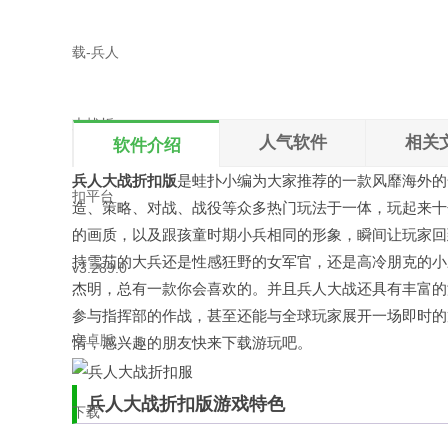
本地下载
文件大小：806.6M
人气软件
相关
软件介绍
兵人大战折扣版
是
蛙扑
小编为大家推荐的一款风靡海外的
造、策略、对战、战役等众多热门玩法于一体，玩起来十
的画质，以及跟孩童时期小兵相同的形象，瞬间让玩家回
持雪茄的大兵还是性感狂野的女军官，还是高冷朋克的小
杰明，总有一款你会喜欢的。并且兵人大战还具有丰富的
参与指挥部的作战，甚至还能与全球玩家展开一场即时的
情，感兴趣的朋友快来下载游玩吧。
兵人大战折扣版游戏特色