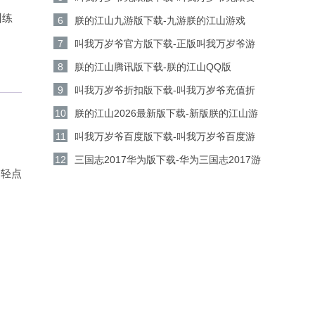
训练
源版v5.9.0安卓版下载
6
朕的江山九游版下载-九游朕的江山游戏
v2.17.67安卓版下载
7
叫我万岁爷官方版下载-正版叫我万岁爷游
戏v5.9.0安卓版下载
8
朕的江山腾讯版下载-朕的江山QQ版
v2.17.67安卓版下载
9
叫我万岁爷折扣版下载-叫我万岁爷充值折
扣平台v5.9.0安卓版下载
10
朕的江山2026最新版下载-新版朕的江山游
戏 v2.17.67安卓版下载
11
叫我万岁爷百度版下载-叫我万岁爷百度游
戏v5.9.0安卓版下载
12
三国志2017华为版下载-华为三国志2017游
。轻点
戏v6.8.0安卓版下载
。