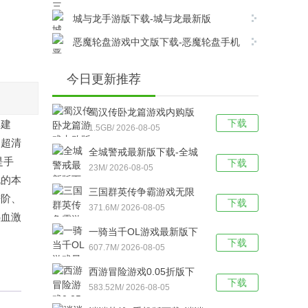
版v6.8.0安卓版下载
城与龙手游版下载-城与龙最新版
v12.5.1.0安卓版下载
恶魔轮盘游戏中文版下载-恶魔轮盘手机
版 v1.0安卓版下载
今日更新推荐
蜀汉传卧龙篇游戏内购版
下载
集建
下载-蜀汉传卧龙篇
1.5GB/ 2026-08-05
，超清
v100.22.0安卓版下载
全城警戒最新版下载-全城
是手
下载
警戒（0.1折版） v1.0安卓
23M/ 2026-08-05
脱的本
版下载
三国群英传争霸游戏无限
进阶、
下载
元宝版下载-三国群英传争
371.6M/ 2026-08-05
热血激
霸最新版 V1.26.1安卓版下
一骑当千OL游戏最新版下
载
下载
载-一骑当千OL手游版
607.7M/ 2026-08-05
V2.4.3安卓版下载
西游冒险游戏0.05折版下
下载
载-西游冒险手游版 v1.0.1
583.52M/ 2026-08-05
安卓版下载