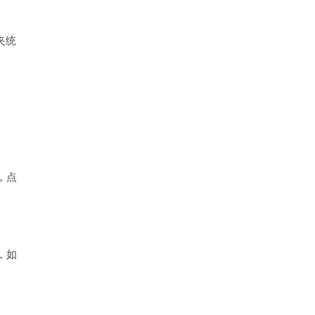
夹统
，点
，如