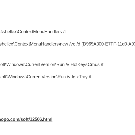
hellex\ContextMenuHandlers /f
ellex\ContextMenuHandlers\new /ve /d {D969A300-E7FF-11d0-A9
Windows\CurrentVersion\Run /v HotKeysCmds /f
Windows\CurrentVersion\Run /v IgfxTray /f
aopo.com/soft/12506.html