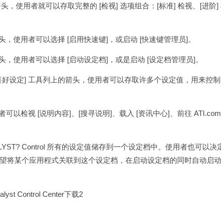
的箭头，使用者就可以存取完整的 [检视] 选项组合：[标准] 检视、[进阶]
箭头，使用者可以选择 [启用快速键]，或启动 [快速键管理员]。
箭头，使用者可以选择 [启动设定档]，或是启动 [设定档管理员]。
）。按 [喜好设定] 工具列上的箭头，使用者可以存取许多个设定值，用来控制
可以检视 [说明内容]、[搜寻说明]、载入 [资讯中心]、前往 ATI.co
ST? Control 所有的设定值储存到一个设定档中。使用者也可以决
望将某个应用程式关联到这个设定档，在启动设定档的同时自动启