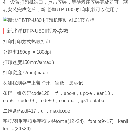
4、设置打印机端口，点击安装，等待程序安装完成即可，驱
动安装完成之后，新北洋BTP-U80II打印机就可以使用了
新北洋BTP-U80II规格参数
打印打印方式热敏打印
分辨率180dpi × 180dpi
打印速度150mm/s(max.)
打印宽度72mm(max.)
探测探测类型上盖打开、缺纸、黑标记
条码一维条码code128，itf ，upc-a，upc-e，ean13，
ean8，code39，code93，codabar，gs1-databar
二维条码pdf417，qr，maxicode
字符/图形字符集字符支持font a(12×24)、font b(9×17)、kanji
font a(24×24)