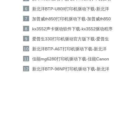
电脑版下载
6
新北洋BTP-U80II打印机驱动下载-新北洋
BTP-U80II打印机驱动 v1.01官方版下载
7
加普威th850打印机驱动下载-加普威th850
打印机驱动v7.0.1.0 官方版下载
8
kx3552声卡驱动软件下载-kx3552驱动程序
工具v5.15.18.1160 官方版下载
9
爱普生330打印机驱动官方版下载-爱普生
330打印机驱动 v6.74 中文版下载
10
新北洋BTP-A6T打印机驱动下载-新北洋
BTP-A6T打印机驱动 v1.0官方版下载
11
佳能mg6280打印机驱动下载-佳能Canon
PIXMA MG6280打印机驱动电脑版下载
12
新北洋BTP-98NP打印机驱动下载-新北洋
BTP-98NP打印机驱动 v1.21官方版下载