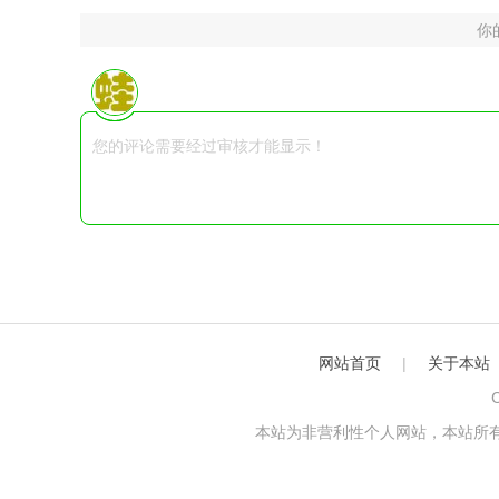
你
网站首页
|
关于本站
C
本站为非营利性个人网站，本站所