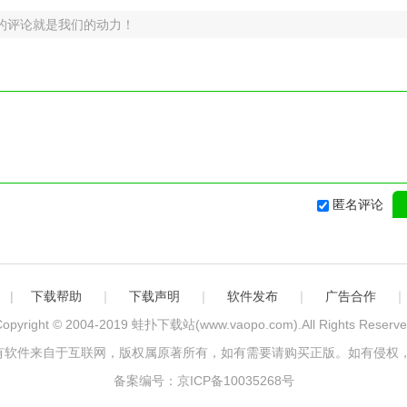
的评论就是我们的动力！
匿名评论
|
下载帮助
｜
下载声明
｜
软件发布
｜
广告合作
opyright © 2004-2019
蛙扑下载站(www.vaopo.com)
.All Rights Reserv
有软件来自于互联网，版权属原著所有，如有需要请购买正版。如有侵权，
备案编号：京ICP备10035268号