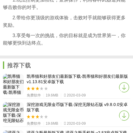
够击败你的对手。
2.带给你更顶级的游戏体验，击败对手就能够获得更多
奖励。
3.享受每一次的挑战，你的目标就是成为世界第一，你
能够更快到达终点。
推荐下载
凯蒂猫和好朋友们最新版下载-凯蒂猫和好朋友们最新版
v1.13.81安卓版下载
免费软件
|
19.6MB
|
2020-03-09
深挖游戏无限金币版下载-深挖无限钻石版 v9.8.0.0安卓
版下载
免费软件
|
19.6MB
|
2020-03-09
诺亚之瓶最新版下载-诺亚之瓶手机版 v2.53安卓版下载