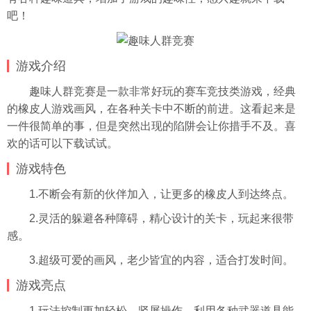
吧！
游戏介绍
趣味人群竞赛是一款非常好玩的赛车竞技类游戏，经典
的橡皮人游戏画风，在各种关卡中不断的前进。这看起来是
一件很简单的事，但是突然出现的陷阱会让你措手不及。喜
欢的话可以下载试试。
游戏特色
1.不断会有新的伙伴加入，让更多的橡皮人到达终点。
2.灵活的躲避各种障碍，精心设计的关卡，玩起来很带
感。
3.超级可爱的画风，老少皆宜的内容，适合打发时间。
游戏亮点
1.玩法控制更加轻松，竖屏操作，利用各种武器道具能