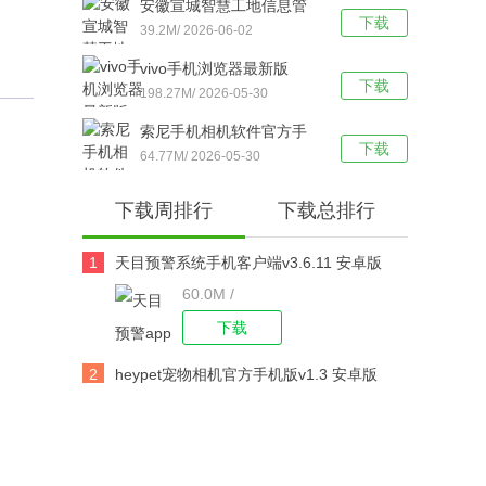
安徽宣城智慧工地信息管
下载
理平台手机客户端v1.0.3安
39.2M/ 2026-06-02
卓版
vivo手机浏览器最新版
下载
v27.1.1.1安卓版
198.27M/ 2026-05-30
索尼手机相机软件官方手
下载
机版v7.8.5安卓版
64.77M/ 2026-05-30
下载周排行
下载总排行
1
天目预警系统手机客户端v3.6.11 安卓版
60.0M /
下载
2
heypet宠物相机官方手机版v1.3 安卓版