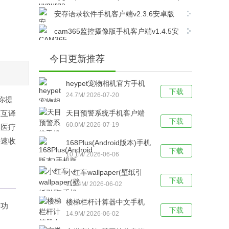
下载v7.43.0 安卓版
安存语录软件手机客户端v2.3.6安卓版
cam365监控摄像版手机客户端v1.4.5安
卓版
今日更新推荐
heypet宠物相机官方手机
下载
版v1.3 安卓版
24.7M/ 2026-07-20
你提
英互译
天目预警系统手机客户端
下载
v3.6.11 安卓版
60.0M/ 2026-07-19
供医疗
快速收
168Plus(Android版本)手机
下载
版v2.3.4 安卓版
10.1M/ 2026-06-06
小红车wallpaper(壁纸引
下载
擎)手机版v2.7.4 安卓版
119.4M/ 2026-06-02
楼梯栏杆计算器中文手机
种功
下载
版v1.1.2 安卓版
14.9M/ 2026-06-02