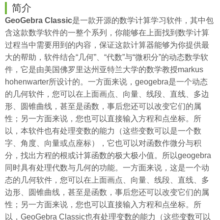
简介
GeoGebra Classic
是一款开源的数学计算学习软件，其中包
含这款数学软件的一整个系列，你能够在上面找到数学计算
过程当中需要用到的内容，保证这款计算器能够为你提供最
大的帮助，软件结合“几何”、“代数”与“微积分”的动态数学软
件，它是由美国佛罗里达州亚特兰大学的数学教授markus
hohenwarter所设计的。一方面来说，geogebra是一个动态
的几何软件，您可以在上面画点、向量、线段、直线、多边
形、圆锥曲线，甚至是函数，事后您还可以改变它们的属
性；另一方面来说，您也可以直接输入方程和点坐标。所
以，本软件也有处理变数的能力（这些变数可以是一个数
字、角度、向量或点座标），它也可以对函数作微分与积
分，找出方程的根或计算函数的极大极小值。所以geogebra
同时具有处理代数与几何的功能。一方面来说，这是一个动
态的几何软件，您可以在上面画点、向量、线段、直线、多
边形、圆锥曲线，甚至是函数，事后您还可以改变它们的属
性；另一方面来说，您也可以直接输入方程和点坐标。所
以，GeoGebra Classic也有处理变数的能力（这些变数可以