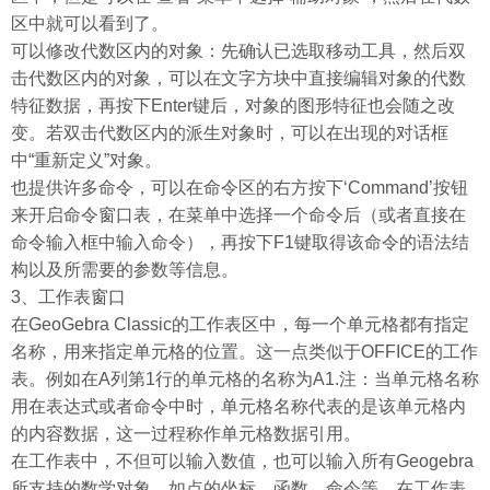
区中就可以看到了。
可以修改代数区内的对象：先确认已选取移动工具，然后双
击代数区内的对象，可以在文字方块中直接编辑对象的代数
特征数据，再按下Enter键后，对象的图形特征也会随之改
变。若双击代数区内的派生对象时，可以在出现的对话框
中“重新定义”对象。
也提供许多命令，可以在命令区的右方按下‘Command’按钮
来开启命令窗口表，在菜单中选择一个命令后（或者直接在
命令输入框中输入命令），再按下F1键取得该命令的语法结
构以及所需要的参数等信息。
3、工作表窗口
在GeoGebra Classic的工作表区中，每一个单元格都有指定
名称，用来指定单元格的位置。这一点类似于OFFICE的工作
表。例如在A列第1行的单元格的名称为A1.注：当单元格名称
用在表达式或者命令中时，单元格名称代表的是该单元格内
的内容数据，这一过程称作单元格数据引用。
在工作表中，不但可以输入数值，也可以输入所有Geogebra
所支持的数学对象，如点的坐标、函数、命令等。在工作表