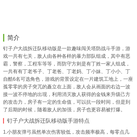
简介
钉子户大战拆迁队移动版是一款趣味闯关塔防战斗手游，游
戏一共有七关，敌人由各种各样的暴力部队组成，其中有恶
霸，警察，工程车等等，而防守方则是有丁姓一家人组成，
一共有有丁老爷子、丁老爸、丁老妈、丁小妹、丁小小、丁
自酷6名可选角色，游戏的背景设定在一片建筑工地上，一座
孤零零的房子突兀的矗立在上面，敌人会从画面的右边一波
接一波不停地的出现，利用消灭敌人获得的金钱来升级己方
的攻击力，房子有一定的生命值，可以抗一段时间，但是到
了后期的时候，随着敌人的加强，房子也更容易被打爆。
钉子户大战拆迁队移动版手游特点
1.小朋友弹弓虽然单次伤害较低，攻击频率极高，每零点几