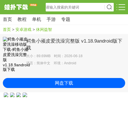
首页
教程
单机
手游
专题
首页
>
安卓游戏
>
休闲益智
鳄鱼小顽皮爱洗澡完整版 v1.18.9android版下
载
大小：89.69MB 时间：2026-06-18
语言：简体中文 环境：Android
网盘下载