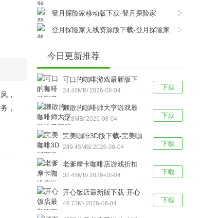
载
官方版 v1.1.3安卓版下载
登月探险家移动版下载-登月探险家
(Moon Pioneer)绿色版v2.8.6安卓版下载
登月探险家无线资源版下载-登月探险家
无广告版 v2.8.6安卓版下载
今日更新推荐
可口的咖啡游戏最新版下
下载
载-可口的咖啡官方版 v2.0
24.46MB/ 2026-08-04
画风，
安卓版下载
任务，
懒散的咖啡师大亨游戏最
下载
新版下载-懒散的咖啡师大
63.8MB/ 2026-08-04
亨游戏官方版 v1.018.010
完美咖啡3D版下载-完美咖
安卓版下载
下载
啡最新版 v1.6.6安卓版下
249.45MB/ 2026-08-04
载
老爹摩卡咖啡店游戏折扣
下载
版下载-老爹摩卡咖啡店中
32.48MB/ 2026-08-04
文版v1.0.5安卓版下载
开心饭店最新版下载-开心
下载
饭店手机版 v2.4.8安卓版
49.73M/ 2026-08-04
下载