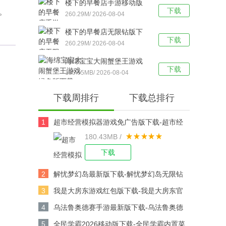
楼下的早餐店手游移动版
下载
。
下载-楼下的早餐店去广告
260.29M/ 2026-08-04
版v3.3.5安卓版下载
楼下的早餐店无限钻版下
下载
载-楼下的早餐店手机版
260.29M/ 2026-08-04
v3.3.5安卓版下载
海绵宝宝大闹蟹堡王游戏
下载
绿色版下载-海绵宝宝大闹
195.05MB/ 2026-08-04
蟹堡王（SpongeBob -
下载周排行
下载总排行
Krusty Cook Off）中文版
v5.11.5安卓版下载
1
超市经营模拟器游戏免广告版下载-超市经
180.43MB /
营模拟器无限钞票版 v1.2.2安卓版下载
下载
2
解忧梦幻岛最新版下载-解忧梦幻岛无限钻
石版 v1.1.14安卓版下载
3
我是大房东游戏红包版下载-我是大房东官
方版v1.1.9.5安卓版下载
4
乌法鲁奥德赛手游最新版下载-乌法鲁奥德
赛（Wooparoo Odyssey）移动版v1.0.108
5
全民学霸2026移动版下载-全民学霸内置菜