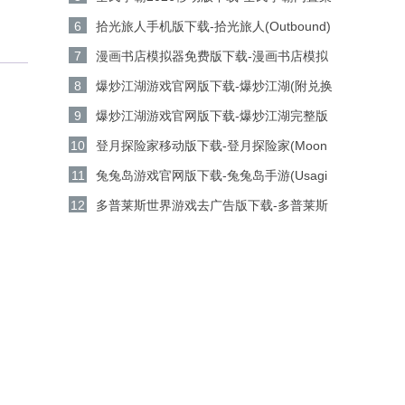
安卓版下载
单版v1.2.3安卓版下载
6
拾光旅人手机版下载-拾光旅人(Outbound)
官方版 v1.4安卓版下载
7
漫画书店模拟器免费版下载-漫画书店模拟
器(Comic Book Store Simulator)移动版
8
爆炒江湖游戏官网版下载-爆炒江湖(附兑换
v2.2.2安卓版下载
码)移动版v1.49安卓版下载
9
爆炒江湖游戏官网版下载-爆炒江湖完整版
v1.49安卓版下载
10
登月探险家移动版下载-登月探险家(Moon
Pioneer)绿色版v2.8.6安卓版下载
11
兔兔岛游戏官网版下载-兔兔岛手游(Usagi
Shima)移动版v1.9.2安卓版下载
12
多普莱斯世界游戏去广告版下载-多普莱斯
世界全解锁版v20.1.1安卓版下载