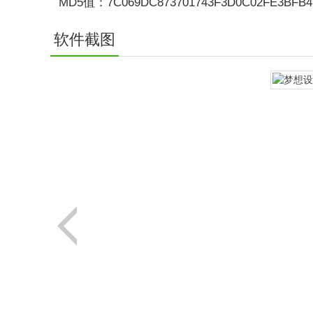
MD5值：7C069DC873701743F3D0C02FE3BFB4
软件截图