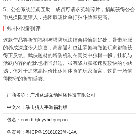
5、公会系统强调互助，成员可请求英雄碎片，捐献获得公会
币兑换限定猎人，抱团取暖比单打独斗效率更高。
蛙扑
小编测评
这款作品将折扣福利与塔防玩法结合得恰到好处，暴击流派
的养成深度令人惊喜，高额返利也让零氪与微氪玩家都能获
得正反馈。武侠题材的塔防机制在同类中独树一帜，挂机与
活跃内容的配比也相当舒适。虽有战力膨胀速度较快的小缺
憾，但对于追求高性价比休闲体验的玩家而言，这是一场值
得防守的折扣盛宴。
厂商名称：广州益游互动网络科技有限公司
中文名：暴击猎人手游福利版
包名：com.tf.bjlr.yyhd.guopan
备案号：粤ICP备19161023号-14A