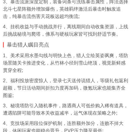
3、暴击流派深度定制，装备词条可洗练暴击属性，阵法选择
北斗七星阵额外增加爆伤，英雄羁绊激活后暴击时触发追
击，纯暴击流伤害天花板远超均衡流;
4、
挂机
收益与手动挑战并行，离线期间自动收集资源，上线
后挑战秘境与爬塔，佛系与硬核玩家皆可找到舒适节奏。
暴击猎人瞩目亮点
1、美术采用水墨勾线与明快上色，猎人立绘英姿飒爽，塔防
场景随关卡推进变化，从竹林小径到雪山绝顶，视觉新鲜感
贯穿全程;
2、福利投放密度惊人，登录七天送传说猎人，等级礼包返利
超额，节日活动期间折扣力度再加码，微氪玩家也能集齐全
图鉴;
3、秘境塔防引入随机事件，路遇商人可低价购入稀有道具，
遭遇陷阱可能导致本关收益减半，运气体现在策略之外;
4、竞技场采用段位保护机制，连胜额外加分，连败不掉大
段，休闲玩家也能稳步晋升，PVP压力降至最低;