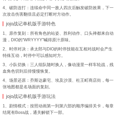
4、破防连打：连续命中同一敌人四次后触发破防效果，下一
次攻击伤害翻倍且必定打断对方动作。
jojo战记单机版手游特色
1、原作复刻：所有角色的站姿、胜利动作、口头禅都来自动
漫，DIO的“WRYYYY”喊得原汁原味。
2、时停对决：承太郎与DIO的时停技能在互相对战时会产生
特殊互动，时停中可以感知对方。
3、小队切换：三人组队随时换人，像动漫里一样车轮战，残
血角色切到后排慢慢恢复。
4、场景还原：乔斯达豪宅、埃及沙漠、杜王町商店街，每一
张地图都是名场面的复刻。
jojo战记单机版手游玩法
1、剧情模式：按照动画第一到第六部的顺序编排关卡，每章
结尾有Boss战，通关解锁下一部。