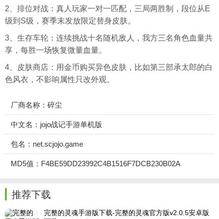
2、排位对战：真人玩家一对一匹配，三局两胜制，段位从E
级到S级，赛季末发放限定替身皮肤。
3、生存车轮：连续挑战十名随机敌人，我方三名角色血量共
享，每胜一场恢复微量血量。
4、皮肤商店：用金币购买异色皮肤，比如第三部承太郎的白
色风衣，不影响属性只改外观。
厂商名称：碎尘‌
中文名：jojo战记手游单机版
包名：net.scjojo.game
MD5值：F4BE59DD23992C4B1516F7DCB230B02A
推荐下载
完整的灵魂手游版下载-完整的灵魂官方版v2.0.5安卓版