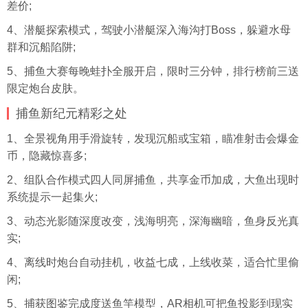
差价;
4、潜艇探索模式，驾驶小潜艇深入海沟打Boss，躲避水母
群和沉船陷阱;
5、捕鱼大赛每晚
蛙扑
全服开启，限时三分钟，排行榜前三送
限定炮台皮肤。
捕鱼新纪元精彩之处
1、全景视角用手滑旋转，发现沉船或宝箱，瞄准射击会爆金
币，隐藏惊喜多;
2、组队合作模式四人同屏捕鱼，共享金币加成，大鱼出现时
系统提示一起集火;
3、动态光影随深度改变，浅海明亮，深海幽暗，鱼身反光真
实;
4、离线时炮台自动
挂机
，收益七成，上线收菜，适合忙里偷
闲;
5、捕获图鉴完成度送鱼竿模型，AR相机可把鱼投影到现实