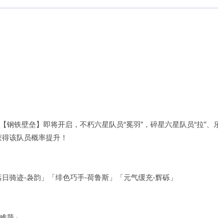
钢铁壁垒】即将开启，不朽六星队员“冕羽”，碎星六星队员“拉”、
获得该队员概率提升！
日骑迹-袅韵」「绯色巧手-荷鲁斯」「元气缓充-辉砾」
难题」