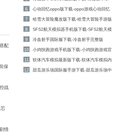
v9.8.89安卓版下载
6
心动回忆oppo版下载-oppo游戏心动回忆
v1.3.60安卓版下载
7
哈雪大冒险魔改版下载-哈雪大冒险手游版
v1.3安卓版下载
8
SFS2航天模拟器手机版下载-SFS2航天模
拟器(Spaceflight Simulator 2)官方版 v1.0.0
9
冷血射手国际服下载-冷血射手完整版
搭配
安卓版下载
v11.3.2安卓版下载
10
小鸡快跑游戏手机版下载-小鸡快跑游戏官
方版v1.0.6安卓版下载
11
软体汽车模拟最新版下载-软体汽车模拟内
前保
置菜单版v0.3.2安卓版下载
12
甜瓜游乐场国际服手游下载-甜瓜游乐场中
文版v36.4安卓版下载
控战
意芯
剧情