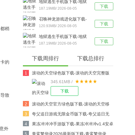
地狱逃生手机版下载-地狱
下载
逃生中文版v1.9.6安卓版下
187.19MB/ 2026-08-05
载
召唤神龙游戏进化版下载-
下载
召唤神龙官方版 v1.4.7安
120.93MB/ 2026-08-05
比都稍
卓版下载
地狱逃生手机版下载-地狱
下载
逃生最新版 v1.9.6安卓版
187.19MB/ 2026-08-05
下载
下载周排行
下载总排行
关卡的
1
滚动的天空绿色版下载-滚动的天空完整版
345.61MB /
v5.5.7安卓版下载
下载
，导致
2
滚动的天空官方绿色版下载-滚动的天空移
动版v5.5.7安卓版下载
3
夸父追日游戏无限金币版下载-夸父追日无
广告版 v2.0安卓版下载
4
果冻冲冲冲手游版下载-果冻冲冲冲v1.4安卓
免意外
版下载
5
青鸾繁华录2026最新版下载-青鸾繁华录