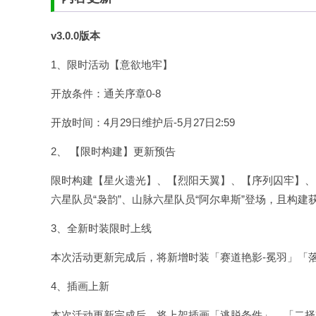
v3.0.0版本
1、限时活动【意欲地牢】
开放条件：通关序章0-8
开放时间：4月29日维护后-5月27日2:59
2、 【限时构建】更新预告
限时构建【星火遗光】、【烈阳天翼】、【序列囚牢】、【
六星队员“袅韵”、山脉六星队员“阿尔卑斯”登场，且构建
3、全新时装限时上线
本次活动更新完成后，将新增时装「赛道艳影-冕羽」「落
4、插画上新
本次活动更新完成后，将上架插画「逃脱条件」、「二择