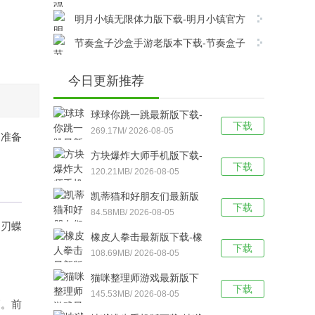
v1.2安卓版下载
明月小镇无限体力版下载-明月小镇官方
版 v8.6.6安卓版下载
节奏盒子沙盒手游老版本下载-节奏盒子
沙盒移动版 v1.0android版下载
今日更新推荐
球球你跳一跳最新版下载-
下载
球球你跳一跳手机版
269.17M/ 2026-08-05
家准备
v8.13.3安卓版下载
方块爆炸大师手机版下载-
下载
方块爆炸大师中文版
120.21MB/ 2026-08-05
v10.4.9安卓版下载
凯蒂猫和好朋友们最新版
下载
下载-凯蒂猫和好朋友们最
84.58MB/ 2026-08-05
的刃蝶
新版 v1.13.81安卓版下载
橡皮人拳击最新版下载-橡
下载
皮人拳击无限金币版
108.69MB/ 2026-08-05
v1.3.8安卓版下载
猫咪整理师游戏最新版下
下载
载-猫咪整理师免费版
145.53MB/ 2026-08-05
高。前
v1.07安卓版下载