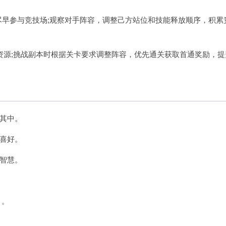
，可尽早参与竞技场;观察对手阵容，调整己方站位和技能释放顺序，积累
资源;挑战副本时根据关卡要求调整阵容，优先通关获取首通奖励，提
其中。
喜好。
智慧。
 。