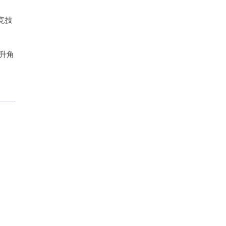
竞技
升角