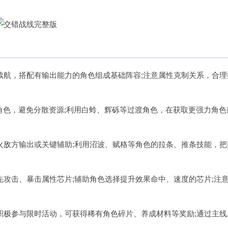
续航，搭配有输出能力的角色组成基础阵容;注意属性克制关系，合理
输出角色，避免分散资源;利用白蛉、辉砾等过渡角色，在获取更强力角色
火敌方输出或关键辅助;利用沼波、赋格等角色的拉条、推条技能，把
先攻击、暴击属性芯片;辅助角色选择提升效果命中、速度的芯片;注
积极参与限时活动，可获得稀有角色碎片、养成材料等奖励;通过主线