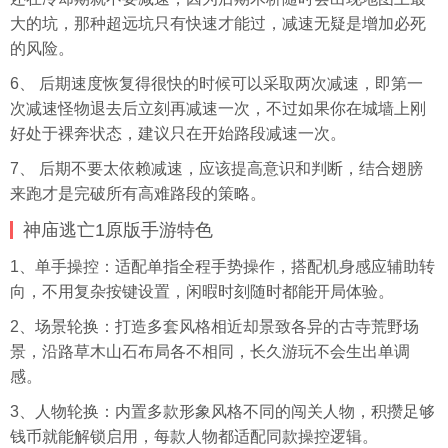
大的坑，那种超远坑只有快速才能过，减速无疑是增加必死
的风险。
6、 后期速度恢复得很快的时候可以采取两次减速，即第一
次减速怪物退去后立刻再减速一次，不过如果你在城墙上刚
好处于裸奔状态，建议只在开始路段减速一次。
7、 后期不要太依赖减速，应该提高意识和判断，结合翅膀
来跑才是完破所有高难路段的策略。
神庙逃亡1原版手游特色
1、单手操控：适配单指全程手势操作，搭配机身感应辅助转
向，不用复杂按键设置，闲暇时刻随时都能开局体验。
2、场景轮换：打造多套风格相近却景致各异的古寺荒野场
景，沿路草木山石布局各不相同，长久游玩不会生出单调
感。
3、人物轮换：内置多款形象风格不同的闯关人物，积攒足够
钱币就能解锁启用，每款人物都适配同款操控逻辑。