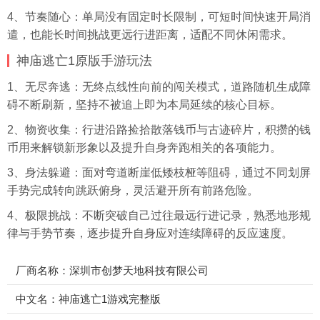
4、节奏随心：单局没有固定时长限制，可短时间快速开局消
遣，也能长时间挑战更远行进距离，适配不同休闲需求。
神庙逃亡1原版手游玩法
1、无尽奔逃：无终点线性向前的闯关模式，道路随机生成障
碍不断刷新，坚持不被追上即为本局延续的核心目标。
2、物资收集：行进沿路捡拾散落钱币与古迹碎片，积攒的钱
币用来解锁新形象以及提升自身奔跑相关的各项能力。
3、身法躲避：面对弯道断崖低矮枝桠等阻碍，通过不同划屏
手势完成转向跳跃俯身，灵活避开所有前路危险。
4、极限挑战：不断突破自己过往最远行进记录，熟悉地形规
律与手势节奏，逐步提升自身应对连续障碍的反应速度。
厂商名称：深圳市创梦天地科技有限公司
中文名：神庙逃亡1游戏完整版