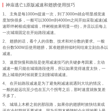
神庙逃亡1原版减速和翅膀使用技巧
1、 主角是每1000m提速一次，到了3000m就会明显感觉速
度加快很多，一般可以3000m到4000m之间开始采取减速(减
速即绊树根或撞城墙，绊树根效果明显一些)，并且以后每上
一次城墙固定在开始路段减速。
2、 翅膀的话，看个人的倍数、技术和对分数的要求。一般
在分数500W后使用翅膀，算准翅膀持续时间结束立刻自杀以
减速。
3、 速度快慢和路段是使用减速技巧的关键参考因素，主动
减速一般只能在城墙路段使用，所以如果觉得速度太快，一
跑上城墙的时候就要立刻撞城墙减速。
4、 在开始路段减速是为了避免刚减速就遇到大坑的情况，
一般的超远坑至少也在五六个拐弯之后，那时速度就恢复差
不多了。
5、 城墙上木桥之前的那段路，如果你的翅膀时效快结束或
还在冷却期就不要减速，因为后期木桥随时会出现地图上最