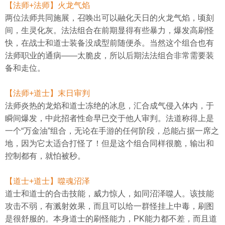
【法师+法师】火龙气焰
两位法师共同施展，召唤出可以融化天日的火龙气焰，顷刻
间，生灵化灰。法法组合在前期显得有些暴力，爆发高刷怪
快，在战士和道士装备没成型前随便杀。当然这个组合也有
法师职业的通病——太脆皮，所以后期法法组合非常需要装
备和走位。
【法师+道士】末日审判
法师炎热的龙焰和道士冻绝的冰息，汇合成气侵入体内，于
瞬间爆发，中此招者性命早已交于他人审判。法道称得上是
一个“万金油”组合，无论在手游的任何阶段，总能占据一席之
地，因为它太适合打怪了！但是这个组合同样很脆，输出和
控制都有，就怕被秒。
【道士+道士】噬魂沼泽
道士和道士的合击技能，威力惊人，如同沼泽噬人。该技能
攻击不弱，有溅射效果，而且可以给一群怪挂上中毒，刷图
是很舒服的。本身道士的刷怪能力，PK能力都不差，而且道