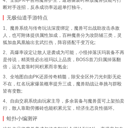
4、全图PK中善用魔兽护主，遭遇偷袭时释放魔兽技能可打
断对手连招，反杀成功率远超单打独斗。
无极仙道手游特点
1、魔兽系统与传奇玩法深度绑定，魔兽可出战助攻击杀敌
人，也可附体提供属性加成，百种魔兽分为攻防辅三类，灵
狐加血凤凰输出玄武扛伤，阵容搭配千变万化;
2、高爆率设定让散人逆袭成为可能，小怪掉落沃玛装备不再
是传说，精英怪必出祖玛以上品质，BOSS首刀归属掉落翻
倍，运九套靠时间积累而非氪金;
3、全地图自由PK还原传奇精髓，除安全区外刀光剑影无处
不在，红名玩家爆装概率提升三成，魔兽助战让单挑与群殴
皆有变数;
4、自由交易系统由玩家主导，多余装备与魔兽蛋可上架拍卖
行，散人靠勤劳搬砖也能积累元宝，经济生态良性循环。
蛙扑
小编测评