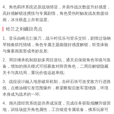
4、角色羁绊系统还原战场情谊，并肩作战次数提升好感度，
高好感解锁连携技与专属剧情，角色受伤时触发战友救援动
画，冰冷棋盘上亦有温度。
铃兰之剑瞩目亮点
1、音乐由崎元仁操刀，战斗时弦乐与管乐交织，剧情过场钢
琴独奏烘托情绪，角色专属主题曲随好感度解锁，听觉体验
与像素画面形成奇妙反差;
2、周目继承机制鼓励多周目游玩，通关后保留角色等级与装
备，增加的佣兵模式可招募敌对阵营角色，二周目解锁隐藏
关卡与真结局，重玩价值远超单线;
3、战役设计融入地形破坏机制，击碎石块可改变敌方行进路
线，点燃油桶引发范围爆炸，桥梁断裂后敌军需绕路，环境
本身成为战术的一环;
4、佣兵团经营系统提供养成深度，完成任务获取报酬升级营
地，训练场提升角色属性，工坊锻造专属装备，佛系玩家可