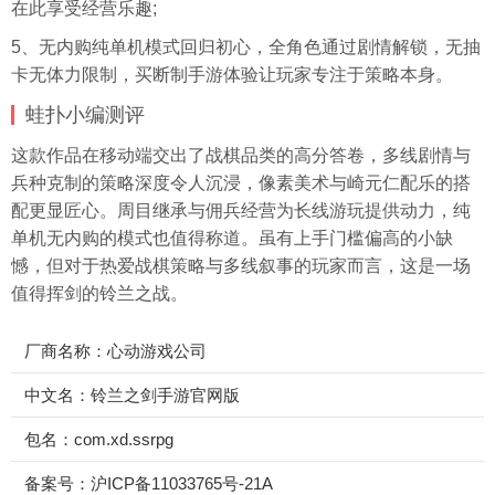
在此享受经营乐趣;
5、无内购纯单机模式回归初心，全角色通过剧情解锁，无抽
卡无体力限制，买断制手游体验让玩家专注于策略本身。
蛙扑
小编测评
这款作品在移动端交出了战棋品类的高分答卷，多线剧情与
兵种克制的策略深度令人沉浸，像素美术与崎元仁配乐的搭
配更显匠心。周目继承与佣兵经营为长线游玩提供动力，纯
单机无内购的模式也值得称道。虽有上手门槛偏高的小缺
憾，但对于热爱战棋策略与多线叙事的玩家而言，这是一场
值得挥剑的铃兰之战。
厂商名称：心动游戏公司
中文名：铃兰之剑手游官网版
包名：com.xd.ssrpg
备案号：沪ICP备11033765号-21A