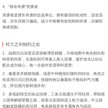
4、“致命奇袭”突袭者
突袭者是擅长奇袭的近战单位。拥有极强的机动性，进攻迅
猛，但生存能力偏低。战斗中能够有效剋制粉碎者，但被防
御者剋制。
铃兰之剑独到之处
1、战棋玩法深度还原策略博弈精髓，方格地图中角色朝向影
响背刺伤害，击退机制可将敌人推入深渊，援护攻击让站位
配合成为核心，每一步操作皆需审时度势;
2、像素美术精致细腻，场景中钟楼指针随时间转动，角色立
绘采用日式幻想风格，技能特效以像素粒子模拟剑气与魔
法，怀旧感与新鲜感并存;
3、多线剧情交织命运抉择，三条主线通往不同结局，帮助骑
士团将解锁荣耀之路，投靠法皇国则进入权力漩涡，中立路
线触发隐藏的真结局，每条路线皆有专属角色与战役;