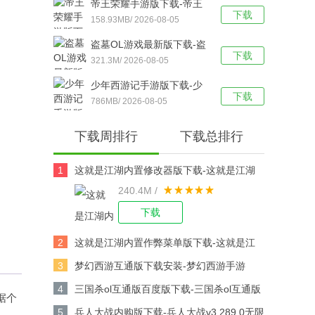
帝王荣耀手游版下载-帝王
下载
荣耀鬼服资源独享版 v9.0
158.93MB/ 2026-08-05
安卓版下载
盗墓OL游戏最新版下载-盗
下载
墓OL官方版 V2.934安卓版
321.3M/ 2026-08-05
下载
少年西游记手游版下载-少
下载
年西游记 v9.5.03安卓版下
786MB/ 2026-08-05
载
下载周排行
下载总排行
1
这就是江湖内置修改器版下载-这就是江湖
240.4M /
修改版v14.3.0安卓版下载
下载
2
这就是江湖内置作弊菜单版下载-这就是江
湖作弊版v14.3.0安卓版下载
3
梦幻西游互通版下载安装-梦幻西游手游
v1.567.0安卓版下载
4
三国杀ol互通版百度版下载-三国杀ol互通版
据个
百度游戏v3.9.0安卓版下载
5
兵人大战内购版下载-兵人大战v3.289.0无限