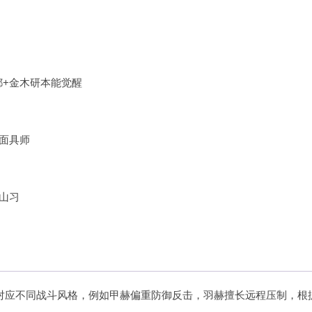
都+金木研本能觉醒
呗面具师
月山习
对应不同战斗风格，例如甲赫偏重防御反击，羽赫擅长远程压制，根