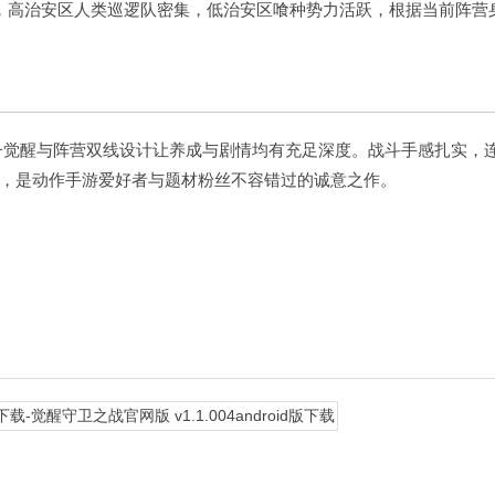
，高治安区人类巡逻队密集，低治安区喰种势力活跃，根据当前阵营
子觉醒与阵营双线设计让养成与剧情均有充足深度。战斗手感扎实，
，是动作手游爱好者与题材粉丝不容错过的诚意之作。