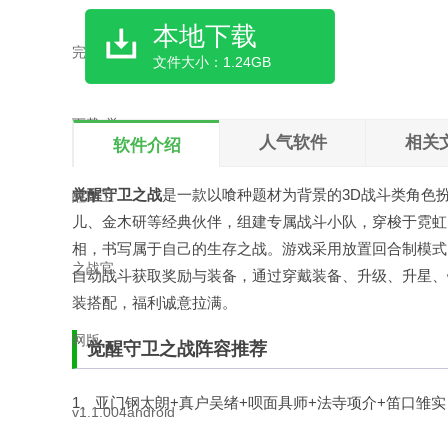
本地下载
文件大小：1.24GB
人气软件
相关
软件介绍
觉醒守卫之战
是一款以喰种题材为背景的3D战斗类角色
儿、金木研等经典伙伴，组建专属战斗小队，穿梭于霓虹
相，书写属于自己的生存之战。游戏采用放置回合制模式
自动战斗获取奖励与装备，通过穿戴装备、升级、升星、
装搭配，福利诚意拉满。
觉醒守卫之战阵容推荐
1、亚门钢太朗+真户吴绪+呗面具师+法寺项介+笛口雏实