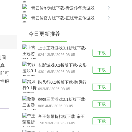
v17.8.0安卓版下载
青云传华为版下载-青云传华为游戏
v17.8.0安卓版下载
青云传官方版下载-正版青云传游戏
v17.8.0安卓版下载
今日更新推荐
上古王冠游戏0.1折版下载-
下载
上古王冠(0.1折官方正版)
624.13MB/ 2026-08-05
间圆
福利版 v1.0安卓版下载
的真
玄影游戏0.1折版下载-玄影
下载
（0.1折盗帅送真充）手游
430.16MB/ 2026-08-05
节即可
v1.0.0安卓版下载
属性服
踏风行0.1折版下载-踏风行
下载
折扣版 v3.0.1安卓版下载
692MB/ 2026-08-05
微微三国游戏0.1折版下载-
下载
微微三国福利版 v1.0安卓
868.4MB/ 2026-08-05
版下载
帝王荣耀折扣版下载-帝王
下载
荣耀满VIP福利版v9.0安卓
158.93MB/ 2026-08-05
版下载