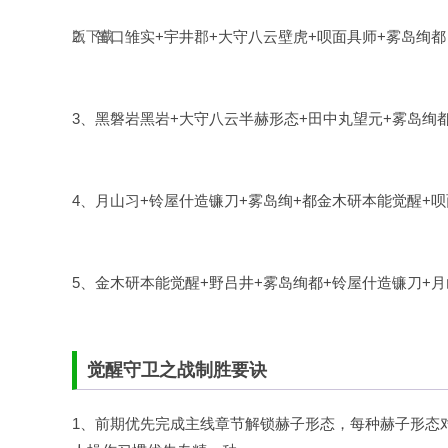
2、笛口雏实+宇井郡+大守八云壁虎+呗面具师+雾岛绚都
3、黑磐岩黑岩+大守八云半赫形态+田中丸望元+雾岛绚
4、月山习+铃屋什造镰刀+雾岛绚+都金木研本能觉醒+
5、金木研本能觉醒+野吕井+雾岛绚都+铃屋什造镰刀+
觉醒守卫之战制胜要诀
1、前期优先完成主线章节解锁赫子形态，每种赫子形态