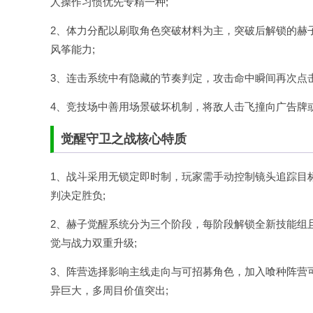
人操作习惯优先专精一种;
2、体力分配以刷取角色突破材料为主，突破后解锁的赫
风筝能力;
3、连击系统中有隐藏的节奏判定，攻击命中瞬间再次点
4、竞技场中善用场景破坏机制，将敌人击飞撞向广告牌
觉醒守卫之战核心特质
1、战斗采用无锁定即时制，玩家需手动控制镜头追踪目
判决定胜负;
2、赫子觉醒系统分为三个阶段，每阶段解锁全新技能组
觉与战力双重升级;
3、阵营选择影响主线走向与可招募角色，加入喰种阵营
异巨大，多周目价值突出;