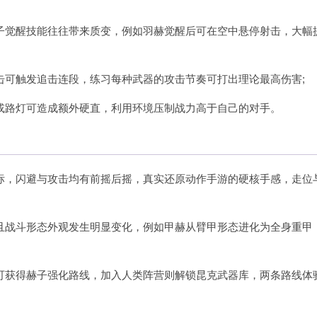
子觉醒技能往往带来质变，例如羽赫觉醒后可在空中悬停射击，大幅
击可触发追击连段，练习每种武器的攻击节奏可打出理论最高伤害;
或路灯可造成额外硬直，利用环境压制战力高于自己的对手。
标，闪避与攻击均有前摇后摇，真实还原动作手游的硬核手感，走位
且战斗形态外观发生明显变化，例如甲赫从臂甲形态进化为全身重甲
可获得赫子强化路线，加入人类阵营则解锁昆克武器库，两条路线体