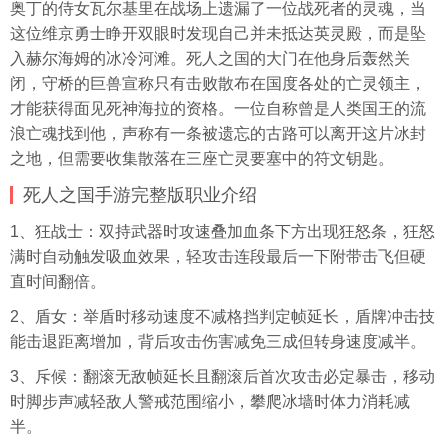
奥丁的侍女瓦尔基里在战场上遗漏了一位战死者的灵魂，当
这位维京勇士睁开双眼时发现自己并未抵达英灵殿，而是坠
入赫尔海姆的冰冷河滩。死人之国的大门在他身后轰然关
闭，守桥的巨兽宣称只有击败散布在国度各处的亡灵领主，
才能获得面见死神海拉的资格。一位自称曾是人类国王的流
浪亡魂找到他，声称有一条被遗忘的古路可以离开这片冰封
之地，但需要收集散落在三座亡灵要塞中的符文钥匙。
死人之国手游完整版职业介绍
1、狂战士：双持武器时攻速叠加血条下方出现狂怒条，狂怒
满时自动触发吸血效果，轻攻击连段最后一下附带击飞但硬
直时间翻倍。
2、盾女：举盾时移动速度不减格挡判定帧延长，盾牌冲击技
能击退距离增加，背后攻击伤害减免三成但转身速度减半。
3、斥候：翻滚无敌帧延长且翻滚后首次攻击必定暴击，移动
时脚步声减轻敌人警戒范围缩小，攀爬冰墙时体力消耗减
半。