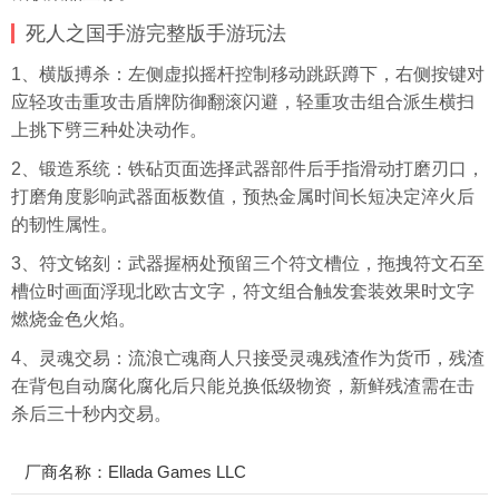
死人之国手游完整版手游玩法
1、横版搏杀：左侧虚拟摇杆控制移动跳跃蹲下，右侧按键对
应轻攻击重攻击盾牌防御翻滚闪避，轻重攻击组合派生横扫
上挑下劈三种处决动作。
2、锻造系统：铁砧页面选择武器部件后手指滑动打磨刃口，
打磨角度影响武器面板数值，预热金属时间长短决定淬火后
的韧性属性。
3、符文铭刻：武器握柄处预留三个符文槽位，拖拽符文石至
槽位时画面浮现北欧古文字，符文组合触发套装效果时文字
燃烧金色火焰。
4、灵魂交易：流浪亡魂商人只接受灵魂残渣作为货币，残渣
在背包自动腐化腐化后只能兑换低级物资，新鲜残渣需在击
杀后三十秒内交易。
厂商名称：Ellada Games LLC