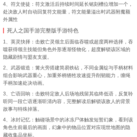
4、符文使徒：符文激活后持续时间延长铭刻槽位增加一个，
处决敌人时自动回复符文能量，符文能量溢出时武器附魔额
外属性
死人之国手游完整版手游特色
1、英灵抉择：击败亡灵领主后面临吞噬或超度两种选择，吞
噬获得领主技能但角色外形逐渐怪物化，超度解锁该区域的
隐藏剧情与盟友支援。
2、武器锻造：篝火旁搭建简易铁砧，不同金属锭与手柄材料
组合影响武器重心，加重斧柄牺牲攻速提升削韧能力，缠绳
手柄加速处决动画。
3、亡语回响：击败特定敌人后场地残留其临终低语，反复聆
听同一段亡语逐渐听清内容，完整解读后解锁该敌人的背景
故事与特殊掉落。
4、冰封记忆：触碰场景中的冰冻尸体触发短暂幻象，看到该
角色生前最后的画面，幻象中的物品位置对应现世地图的隐
藏收集品坐标。