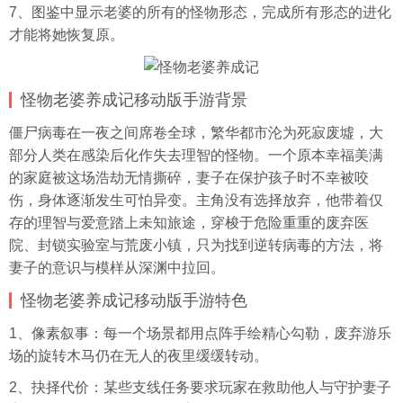
7、图鉴中显示老婆的所有的怪物形态，完成所有形态的进化
才能将她恢复原。
怪物老婆养成记移动版手游背景
僵尸病毒在一夜之间席卷全球，繁华都市沦为死寂废墟，大
部分人类在感染后化作失去理智的怪物。一个原本幸福美满
的家庭被这场浩劫无情撕碎，妻子在保护孩子时不幸被咬
伤，身体逐渐发生可怕异变。主角没有选择放弃，他带着仅
存的理智与爱意踏上未知旅途，穿梭于危险重重的废弃医
院、封锁实验室与荒废小镇，只为找到逆转病毒的方法，将
妻子的意识与模样从深渊中拉回。
怪物老婆养成记移动版手游特色
1、像素叙事：每一个场景都用点阵手绘精心勾勒，废弃游乐
场的旋转木马仍在无人的夜里缓缓转动。
2、抉择代价：某些支线任务要求玩家在救助他人与守护妻子