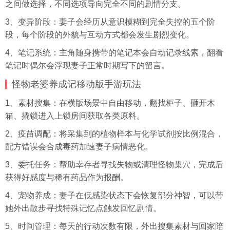
之间做选择，不同选项导向完全不同的剧情分支。
3、变异阶段：妻子会经历从意识模糊到完全失控的五个阶
段，每个阶段的外貌与互动方式都会发生剧烈变化。
4、笔记系统：主角随身携带的笔记本会自动记录线索，翻看
笔记时偶尔会浮现妻子正常时期写下的留言。
怪物老婆养成记移动版手游玩法
1、素材搜集：在横版场景中自由移动，翻找柜子、砸开木
箱、撬锁进入上锁房间获取各类原料。
2、疫苗调配：将
采集
到的植物样本与化学试剂按比例混合，
配方错误会合成毒药加速妻子病情恶化。
3、委托任务：帮助幸存者寻找失物或清理怪物巢穴，完成后
获得好感度与稀有药品作为报酬。
4、宠物养成：妻子在低感染状态下会恢复部分神智，可以带
她外出散步寻找特殊记忆点触发回忆剧情。
5、时间管理：每天的行动次数有限，外出搜集素材与回家陪