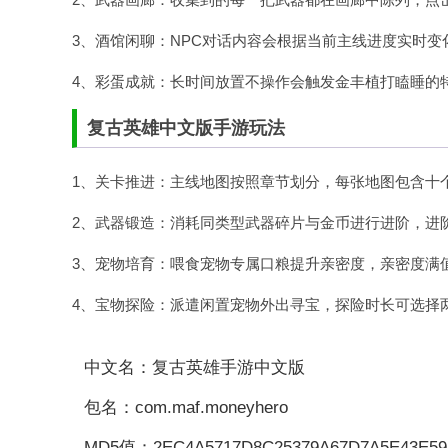
3、酒馆闲聊：NPC对话内容会根据当前主线进度实时
4、彩蛋成就：长时间放置不操作会触发金丰植打瞌睡的
复古英雄中文版手游玩法
1、关卡推进：主线地图按照章节划分，每张地图包含十
2、武器锻造：消耗同类型武器碎片与金币进行进阶，进
3、宠物培育：喂食宠物专属口粮提升亲密度，亲密度满
4、宝物探险：派遣闲置宠物外出寻宝，探险时长可选择
中文名：复古英雄手游中文版
包名：com.maf.moneyhero
MD5值：2EC4A5717D8C25379A67D7A5E43E5