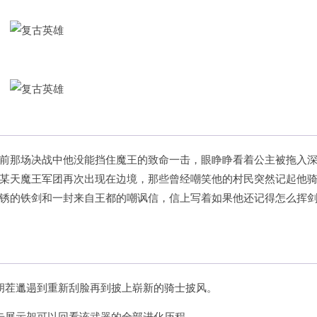
前那场决战中他没能挡住魔王的致命一击，眼睁睁看着公主被拖入
某天魔王军团再次出现在边境，那些曾经嘲笑他的村民突然记起他
锈的铁剑和一封来自王都的嘲讽信，信上写着如果他还记得怎么挥
胡茬邋遢到重新刮脸再到披上崭新的骑士披风。
击展示架可以回看该武器的全部进化历程。