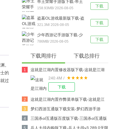
帝王荣耀手游版下载-帝王
下载
荣耀鬼服资源独享版 v9.0
158.93MB/ 2026-08-05
安卓版下载
盗墓OL游戏最新版下载-盗
下载
墓OL官方版 V2.934安卓版
321.3M/ 2026-08-05
下载
少年西游记手游版下载-少
下载
年西游记 v9.5.03安卓版下
786MB/ 2026-08-05
载
下载周排行
下载总排行
深渊。
1
这就是江湖内置修改器版下载-这就是江湖
骑士的
240.4M /
修改版v14.3.0安卓版下载
剑就过
下载
2
这就是江湖内置作弊菜单版下载-这就是江
湖作弊版v14.3.0安卓版下载
3
梦幻西游互通版下载安装-梦幻西游手游
v1.567.0安卓版下载
4
三国杀ol互通版百度版下载-三国杀ol互通版
百度游戏v3.9.0安卓版下载
5
兵人大战内购版下载-兵人大战v3.289.0无限