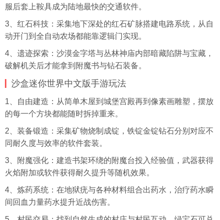
服后套上鞍具成为陆地最快的交通软件。
3、红石科技：
采集
地下深处的红石矿脉搭建电路系统，从自
动开门到全自动农场都能靠逻辑门实现。
4、遗迹探索：沙漠金字塔与丛林神庙内部暗藏陷阱与宝藏，
破解机关后才能拿到附魔书与钻石装备。
沙盒迷你世界中文版手游玩法
1、自由建造：从简单木屋到城堡宫殿再到像素画雕塑，摆放
的每一个方块都能随时拆掉重来。
2、装备锻造：采集矿物烧制成锭，铁锭金锭钻石分别对应不
同耐久度与效率的软件套装。
3、附魔强化：建造书架环绕的附魔台投入经验值，武器获得
火焰附加或软件获得耐久提升等随机效果。
4、炼药系统：在地狱疣与各种材料组合出药水，治疗药水瞬
间回血力量药水提升近战伤害。
5、村民交易：找到自然生成的村庄与村民互动，绿宝石可兑