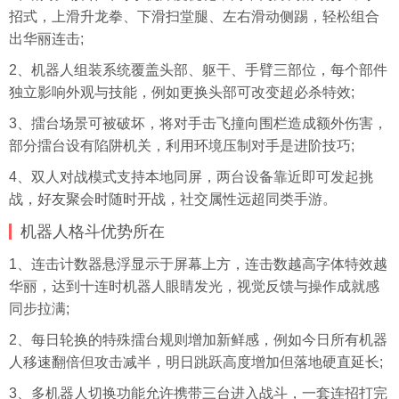
招式，上滑升龙拳、下滑扫堂腿、左右滑动侧踢，轻松组合
出华丽连击;
2、机器人组装系统覆盖头部、躯干、手臂三部位，每个部件
独立影响外观与技能，例如更换头部可改变超必杀特效;
3、擂台场景可被破坏，将对手击飞撞向围栏造成额外伤害，
部分擂台设有陷阱机关，利用环境压制对手是进阶技巧;
4、双人对战模式支持本地同屏，两台设备靠近即可发起挑
战，好友聚会时随时开战，社交属性远超同类手游。
机器人格斗优势所在
1、连击计数器悬浮显示于屏幕上方，连击数越高
字体
特效越
华丽，达到十连时机器人眼睛发光，视觉反馈与操作成就感
同步拉满;
2、每日轮换的特殊擂台规则增加新鲜感，例如今日所有机器
人移速翻倍但攻击减半，明日跳跃高度增加但落地硬直延长;
3、多机器人切换功能允许携带三台进入战斗，一套连招打完