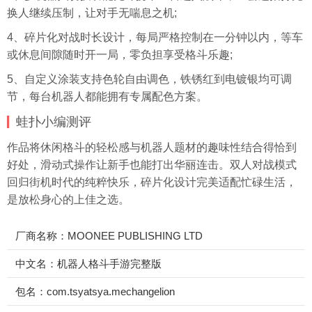
换人继续压制，让对手无喘息之机;
4、碎片化对战时长设计，每局严格控制在一分钟以内，等车
或休息间隙随时开一局，零负担享受格斗乐趣;
5、自定义涂装支持色轮自由调色，铁锈红到电镀银均可调
节，每台机器人都能拥有专属配色方案。
蛙扑
小编测评
作品将休闲格斗的轻松感与机器人题材的趣味性结合得恰到
好处，滑动式操作让新手也能打出华丽连击。双人对战模式
回归街机时代的纯粹快乐，碎片化设计完美适配忙碌生活，
是放松身心的上佳之选。
厂商名称：MOONEE PUBLISHING LTD
中文名：机器人格斗手游完整版
包名：com.tsyatsya.mechangelion