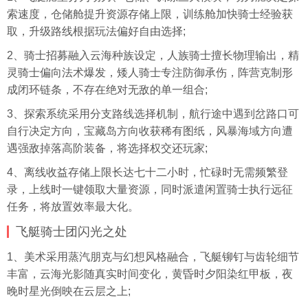
索速度，仓储舱提升资源存储上限，训练舱加快骑士经验获
取，升级路线根据玩法偏好自由选择;
2、骑士招募融入云海种族设定，人族骑士擅长物理输出，精
灵骑士偏向法术爆发，矮人骑士专注防御承伤，阵营克制形
成闭环链条，不存在绝对无敌的单一组合;
3、探索系统采用分支路线选择机制，航行途中遇到岔路口可
自行决定方向，宝藏岛方向收获稀有图纸，风暴海域方向遭
遇强敌掉落高阶装备，将选择权交还玩家;
4、离线收益存储上限长达七十二小时，忙碌时无需频繁登
录，上线时一键领取大量资源，同时派遣闲置骑士执行远征
任务，将放置效率最大化。
飞艇骑士团闪光之处
1、美术采用蒸汽朋克与幻想风格融合，飞艇铆钉与齿轮细节
丰富，云海光影随真实时间变化，黄昏时夕阳染红甲板，夜
晚时星光倒映在云层之上;