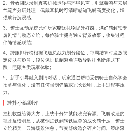
2、音效团队录制真实机械运转与环境风声，引擎轰鸣与云层
气流声分层处理，佩戴耳机时可清晰感知飞艇高度变化，增
强航行沉浸感;
3、骑士互动系统允许玩家赠送礼物提升好感，满好感解锁专
属剧情与动态立绘，每位骑士拥有独立背景故事，收集过程
伴随情感联结;
4、跨服排行榜根据飞艇总战力划分段位，每周结算时发放限
定皮肤与称号，段位保护机制避免连败导致排名断崖式下
跌，照顾各类玩家体验;
5、新手引导融入剧情对话，玩家通过帮助受伤骑士自然学会
招募与强化，没有任何强制弹窗或冗长说明，上手过程零压
力。
蛙扑
小编测评
挂机
收益给得大方，上线十分钟就能收完资源。飞艇改造的
视觉反馈明显，从破铜烂铁到钢铁巨兽的成长感十足。骑士
立绘精美，云海场景治愈，节奏舒缓适合碎片时间。策略深