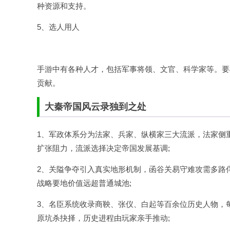
种资源和支持。
5、选人用人
手游中有各种人才，包括军事将领、文官、科学家等。要
贡献。
大秦帝国风云录独到之处
1、军政体系分为法家、兵家、纵横家三大流派，法家侧
扩张阻力，流派选择决定帝国发展基调;
2、关隘争夺引入真实地形机制，函谷关易守难攻需多路
战略要地价值远超普通城池;
3、名臣系统收录商鞅、张仪、白起等百余位历史人物，
原坑杀抉择，历史进程由玩家亲手推动;