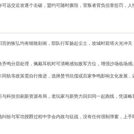
亦可远交近攻逐个击破，盟约可随时撕毁，背叛者背负信誉惩罚，人
阳宫的恢弘均有细致刻画，部队行军扬起尘土，攻城时箭塔火光冲天
角齐鸣分层处理，佩戴耳机时可清晰感知敌军方位，增强沙场临场感;
车同轨等政策需自行推进，选择焚书坑儒或百家争鸣影响文化发展，
臣与科技但刷新资源布局，老玩家与新势力回归同一起跑线，凭谋略
地纠纷与军功授爵过程中学会内政与征战，没有任何强制弹窗，上手