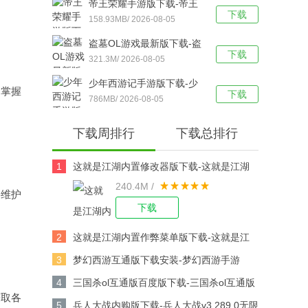
帝王荣耀手游版下载-帝王
下载
荣耀鬼服资源独享版 v9.0
158.93MB/ 2026-08-05
安卓版下载
盗墓OL游戏最新版下载-盗
下载
墓OL官方版 V2.934安卓版
321.3M/ 2026-08-05
下载
少年西游记手游版下载-少
，掌握
下载
年西游记 v9.5.03安卓版下
786MB/ 2026-08-05
载
下载周排行
下载总排行
1
这就是江湖内置修改器版下载-这就是江湖
240.4M /
修改版v14.3.0安卓版下载
要维护
下载
2
这就是江湖内置作弊菜单版下载-这就是江
湖作弊版v14.3.0安卓版下载
3
梦幻西游互通版下载安装-梦幻西游手游
v1.567.0安卓版下载
4
三国杀ol互通版百度版下载-三国杀ol互通版
获取各
百度游戏v3.9.0安卓版下载
5
兵人大战内购版下载-兵人大战v3.289.0无限