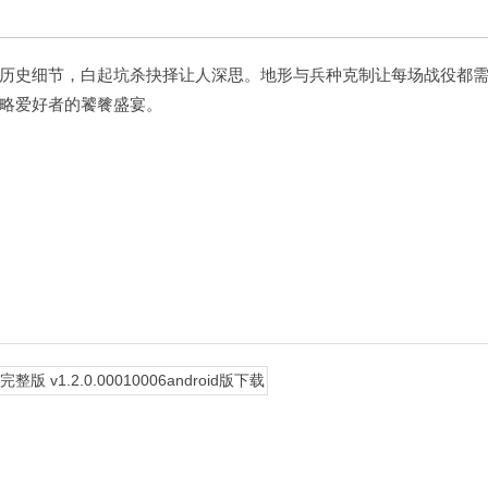
历史细节，白起坑杀抉择让人深思。地形与兵种克制让每场战役都
略爱好者的饕餮盛宴。