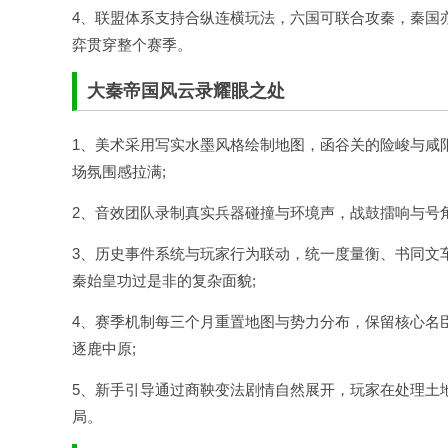
4、联盟体系支持合纵连横玩法，六国可联合攻秦，秦国
弈贯穿整个赛季。
大秦帝国风云录耀眼之处
1、美术采用写实水墨风格绘制地图，函谷关的险峻与咸
场氛围感拉满;
2、音效团队录制真实兵器碰撞与环境声，战鼓擂响与号
3、历史事件系统与玩家行为联动，统一度量衡、书同文
秦始皇功过是非的复杂面貌;
4、赛季机制每三个月重置地图与势力分布，保留核心名
逐鹿中原;
5、新手引导通过商鞅变法剧情自然展开，玩家在处理土
局。