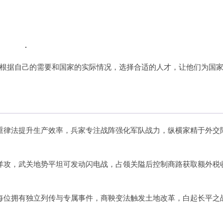
根据自己的需要和国家的实际情况，选择合适的人才，让他们为国
重律法提升生产效率，兵家专注战阵强化军队战力，纵横家精于外交
佯攻，武关地势平坦可发动闪电战，占领关隘后控制商路获取额外税
每位拥有独立列传与专属事件，商鞅变法触发土地改革，白起长平之