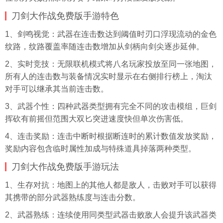
刀剑大作战免费版手游特色
1、剑鸣视觉：武器在连击数达到阈值时刃口浮现流动的金色
纹路，纹路覆盖率随连击数增加从剑柄向剑尖逐步延伸。
2、实时竞技：无限联机模式将八名玩家投放至同一张地图，
所有人的连击数与装备情况实时显示在右侧排行榜上，淘汰
对手可以继承其当前连击数。
3、武器个性：四种武器类型拥有完全不同的攻击模组，巨剑
挥砍有前摇但范围大双匕突进速度快但单次伤害低。
4、连击奖励：连击中断时根据断连时的累计数值发放奖励，
奖励内容包含临时属性加成与特殊道具掉落两种类型。
刀剑大作战免费版手游玩法
1、生存对抗：地图上的其他人都是敌人，击败对手可以获得
其携带的部分武器熟练度与连击分数。
2、武器熟练：连续使用同类型武器击败敌人会提升该武器类