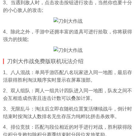
3、当遇到敌人时，点击攻击按钮进行攻击，当然你也要十分
的小心敌人的攻击;
4、除此之外，手游中还拥丰富的道具可进行拾取，你将获得
强力的技能;
刀剑大作战免费版联机玩法介绍
1、八人混战：单局手游匹配八名玩家进入同一地图，最后存
活获得胜利淘汰顺序实时显示在屏幕顶部。
2、双人组队：两人一组共计四队进入同一地图，队友之间不
会互相造成伤害且连击计数可以叠加计算。
3、无限乱斗：淘汰后立即在随机位置复活继续战斗，倒计时
结束时按淘汰人数排名无生存压力纯粹比拼击杀效率。
4、排位竞技：匹配与段位相近的对手进行对战，胜利获得段
位积分失败扣除积分赛季结束时分段位发放奖励。