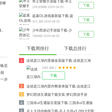
帝王荣耀手游版下载-帝王
能够
下载
荣耀鬼服资源独享版 v9.0
158.93MB/ 2026-08-05
安卓版下载
盗墓OL游戏最新版下载-盗
下载
墓OL官方版 V2.934安卓版
321.3M/ 2026-08-05
下载
级。
少年西游记手游版下载-少
下载
年西游记 v9.5.03安卓版下
786MB/ 2026-08-05
载
下载周排行
下载总排行
1
这就是江湖内置修改器版下载-这就是江湖
召唤至
240.4M /
修改版v14.3.0安卓版下载
序崩
下载
，一步
2
这就是江湖内置作弊菜单版下载-这就是江
湖作弊版v14.3.0安卓版下载
3
梦幻西游互通版下载安装-梦幻西游手游
v1.567.0安卓版下载
4
三国杀ol互通版百度版下载-三国杀ol互通版
百度游戏v3.9.0安卓版下载
5
兵人大战内购版下载-兵人大战v3.289.0无限