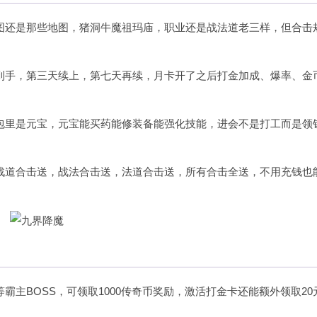
图还是那些地图，猪洞牛魔祖玛庙，职业还是战法道老三样，但合击
到手，第三天续上，第七天再续，月卡开了之后打金加成、爆率、金
包里是元宝，元宝能买药能修装备能强化技能，进会不是打工而是领
战道合击送，战法合击送，法道合击送，所有合击全送，不用充钱也
主BOSS，可领取1000传奇币奖励，激活打金卡还能额外领取20