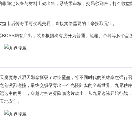
的非绑定装备与材料上架出售，系统零审核，交易秒到账，打金收益
收益卡后传奇币可变现交易，直接卖给需要的土豪换取元宝。
界BOSS均有产出，装备根据稀有度分为普通、龍器、帝器等多个品
天魔魔尊以滔天邪念撕裂了时空壁垒，将不同时代的英雄豪杰强行
之怨激烈碰撞，最终交织孕育出一个光怪陆离的全新世界。九界秩
运选中的勇士，穿越时空迷雾降临这片劫土，从九界边缘开始征战
天地安宁。