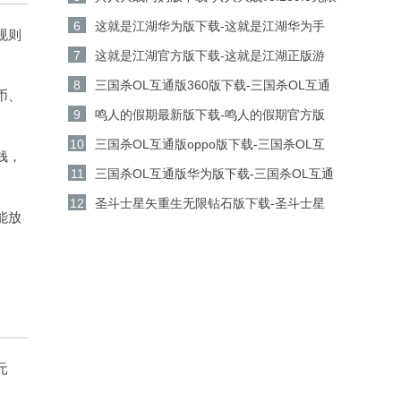
金币钻石版下载
6
这就是江湖华为版下载-这就是江湖华为手
规则
机游戏v14.3.0安卓版下载
7
这就是江湖官方版下载-这就是江湖正版游
戏v14.3.0安卓版下载
8
三国杀OL互通版360版下载-三国杀OL互通
币、
版360客户端v3.9.0安卓版下载
9
鸣人的假期最新版下载-鸣人的假期官方版
v1.23安卓版下载
10
三国杀OL互通版oppo版下载-三国杀OL互
钱，
通版oppo手机游戏v3.9.0安卓版下载
11
三国杀OL互通版华为版下载-三国杀OL互通
版华为游戏v3.9.0安卓版下载
12
圣斗士星矢重生无限钻石版下载-圣斗士星
能放
矢重生无限金币版v8.3.0安卓版下载
元