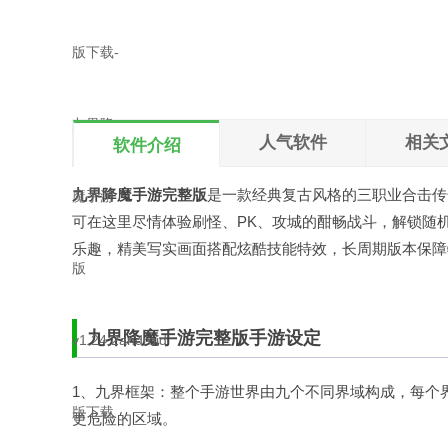
本地下载
文件大小：216MB
人气软件
相关
软件介绍
九界降魔手游完整版
是一款经典复古风格的三职业合击
传
可在这里尽情体验刷怪、PK、攻城的酣畅战斗，解锁随
乐趣，精美写实画面搭配炫酷技能特效，长周期版本保障
九界降魔手游完整版手游设定
1、九界框架：整个手游世界由九个不同界域构成，每个
更危险的区域。