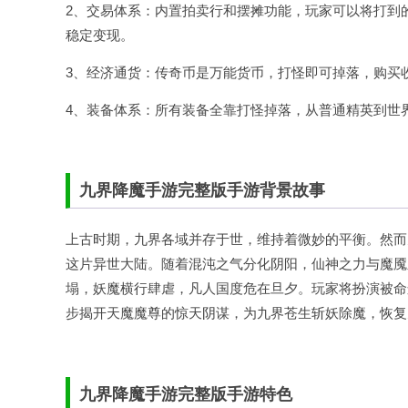
2、交易体系：内置拍卖行和摆摊功能，玩家可以将打到
稳定变现。
3、经济通货：传奇币是万能货币，打怪即可掉落，购买
4、装备体系：所有装备全靠打怪掉落，从普通精英到世
九界降魔手游完整版手游背景故事
上古时期，九界各域并存于世，维持着微妙的平衡。然而
这片异世大陆。随着混沌之气分化阴阳，仙神之力与魔魇
塌，妖魔横行肆虐，凡人国度危在旦夕。玩家将扮演被命
步揭开天魔魔尊的惊天阴谋，为九界苍生斩妖除魔，恢复
九界降魔手游完整版手游特色