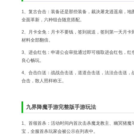
1、复古合击：装备还是那些装备，裁决屠龙逍遥扇，地
全面革新，六种组合随意搭配。
2、月卡全免：月卡不要钱，签到就送，签到第一天月卡
材料全部翻倍。
3、进会红包：申请公会审批通过即可领取进会红包，红
良心畅玩。
4、合击白送：战战合击送，道道合击送，法法合击送，
合击，散人照样称王。
九界降魔手游完整版手游玩法
1、首领首杀：活动时间内首次击杀魔龙教主、幽冥猪魔等霸
宝，全服首杀玩家会被公示在列表中。