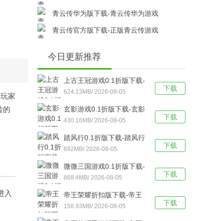
v17.8.0安卓版下载
青云传华为版下载-青云传华为游戏
v17.8.0安卓版下载
青云传官方版下载-正版青云传游戏
v17.8.0安卓版下载
今日更新推荐
上古王冠游戏0.1折版下载-
下载
上古王冠(0.1折官方正版)
624.13MB/ 2026-08-05
，玩家
福利版 v1.0安卓版下载
砖的
玄影游戏0.1折版下载-玄影
下载
（0.1折盗帅送真充）手游
430.16MB/ 2026-08-05
v1.0.0安卓版下载
踏风行0.1折版下载-踏风行
下载
折扣版 v3.0.1安卓版下载
692MB/ 2026-08-05
微微三国游戏0.1折版下载-
下载
微微三国福利版 v1.0安卓
868.4MB/ 2026-08-05
版下载
进入
帝王荣耀折扣版下载-帝王
下载
荣耀满VIP福利版v9.0安卓
158.93MB/ 2026-08-05
版下载