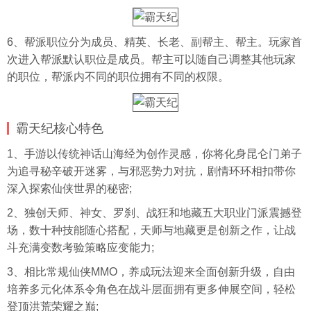
6、帮派职位分为成员、精英、长老、副帮主、帮主。玩家首
次进入帮派默认职位是成员。帮主可以随自己调整其他玩家
的职位，帮派内不同的职位拥有不同的权限。
霸天纪核心特色
1、手游以传统神话山海经为创作灵感，你将化身昆仑门弟子
为追寻秘辛破开迷雾，与邪恶势力对抗，剧情环环相扣带你
深入探索仙侠世界的秘密;
2、独创天师、神女、罗刹、战狂和地藏五大职业门派震撼登
场，数十种技能随心搭配，天师与地藏更是创新之作，让战
斗充满变数考验策略应变能力;
3、相比常规仙侠MMO，养成玩法迎来全面创新升级，自由
培养多元化体系令角色在战斗层面拥有更多伸展空间，轻松
登顶洪荒荣耀之巅;