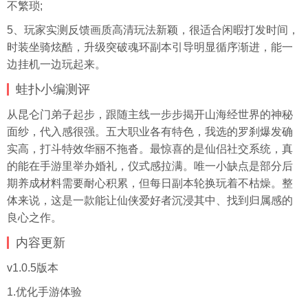
不繁琐;
5、玩家实测反馈画质高清玩法新颖，很适合闲暇打发时间，
时装坐骑炫酷，升级突破魂环副本引导明显循序渐进，能一
边
挂机
一边玩起来。
蛙扑
小编测评
从昆仑门弟子起步，跟随主线一步步揭开山海经世界的神秘
面纱，代入感很强。五大职业各有特色，我选的罗刹爆发确
实高，打斗特效华丽不拖沓。最惊喜的是仙侣社交系统，真
的能在手游里举办婚礼，仪式感拉满。唯一小缺点是部分后
期养成材料需要耐心积累，但每日副本轮换玩着不枯燥。整
体来说，这是一款能让仙侠爱好者沉浸其中、找到归属感的
良心之作。
内容更新
v1.0.5版本
1.优化手游体验