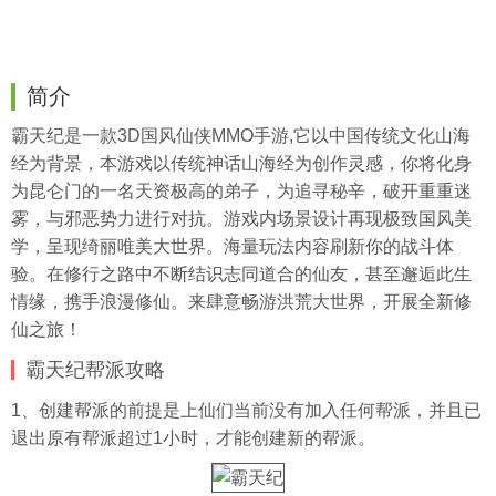
简介
霸天纪是一款3D国风仙侠MMO手游,它以中国传统文化山海
经为背景，本游戏以传统神话山海经为创作灵感，你将化身
为昆仑门的一名天资极高的弟子，为追寻秘辛，破开重重迷
雾，与邪恶势力进行对抗。游戏内场景设计再现极致国风美
学，呈现绮丽唯美大世界。海量玩法内容刷新你的战斗体
验。在修行之路中不断结识志同道合的仙友，甚至邂逅此生
情缘，携手浪漫修仙。来肆意畅游洪荒大世界，开展全新修
仙之旅！
霸天纪帮派攻略
1、创建帮派的前提是上仙们当前没有加入任何帮派，并且已
退出原有帮派超过1小时，才能创建新的帮派。