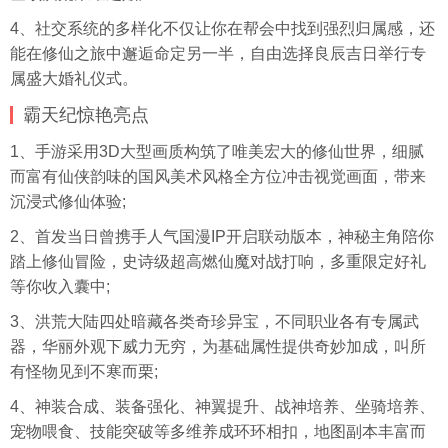
4、社交系统的多样化不仅让你在帮会中找到强烈归属感，还
能在修仙之旅中邂逅命定另一半，自由选择良辰吉日举行专
属盛大婚礼仪式。
霸天纪惊艳亮点
1、手游采用3D大型画质构筑了唯美宏大的修仙世界，细腻
而富有仙侠韵味的国风美术风格全方位冲击视觉画面，带来
沉浸式修仙体验;
2、首发当日曾携手人气国漫IP开启联动版本，神秘主角陪你
踏上修仙冒险，史诗级超高燃仙魔对战打响，多重限定好礼
等你收入囊中;
3、洪荒大陆四处暗藏各类奇珍异宝，不同职业各有专属武
器，华丽外观下威力无穷，为基础属性提供奇妙加成，叫所
有怪物见到不寒而栗;
4、神装合成、装备强化、神翼提升、战神培养、坐骑培养、
宠物喂食、技能突破等多维养成环环相扣，地图副本丰富而