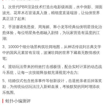
1、次世代PBR渲染技术打造出电影级画面，水中倒影、湖面
波光、花草
木石
皆逼真入微，精细度直逼端游，让仙侠世界
真正活了起来;
2、手游邀请焦恩俊、周海媚、释小龙等经典仙侠明星强化治
愈体验，每位明星角色都融入剧情，为玩家营造有温度的江
湖;
3、10000个细分场景构筑壮阔地图，从神话传说到古典文学
中的国风元素皆有呈现，波澜壮阔的世界下藏着无数情感伏
笔;
4、渡劫玩法带来的特效打击感极强，配合实时计算的动态战
斗系统，让每一次技能释放都充满视觉冲击力;
5、结婚仪式包含抢亲事件等创新设计，击退抢亲者后掉落奖
励，为传统仙侣玩法注入新鲜血液，考验默契的同时增添欢
乐氛围。
蛙扑
小编测评