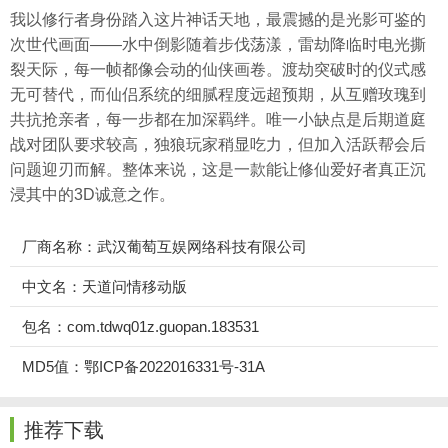
我以修行者身份踏入这片神话天地，最震撼的是光影可鉴的
次世代画面——水中倒影随着步伐荡漾，雷劫降临时电光撕
裂天际，每一帧都像会动的仙侠画卷。渡劫突破时的仪式感
无可替代，而仙侣系统的细腻程度远超预期，从互赠玫瑰到
共抗抢亲者，每一步都在加深羁绊。唯一小缺点是后期道庭
战对团队要求较高，独狼玩家稍显吃力，但加入活跃帮会后
问题迎刃而解。整体来说，这是一款能让修仙爱好者真正沉
浸其中的3D诚意之作。
厂商名称：武汉葡萄互娱网络科技有限公司
中文名：天道问情移动版
包名：com.tdwq01z.guopan.183531
MD5值：鄂ICP备2022016331号-31A
推荐下载