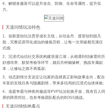
4、解锁各服装可以提升攻击、防御、生命等属性，提升实
力。
天道问情玩法特色
1、创新渡劫玩法贯穿成长主线，从结金丹、渡雷劫到脱凡
胎，完整还原羽化成仙的修炼历程，让每一次突破都充满仪
式感;
2、沉浸式仙侣社交系统构建浪漫江湖，从相遇到结缘需经历
好感培养、默契考验等环节，婚后共种姻缘树、挑战专属副
本，让修仙之路不再孤寂;
3、动态剧情分支设定让玩家的选择真正影响故事走向，配合
丰富的支线任务与隐藏剧情，带来多结局的沉浸式仙侠体验;
4、道庭争霸与神兽跨服战等PVP玩法轮换开放，既有百人同
屏的阵营对抗，也有考验团队配合的BOSS挑战。
天道问情惊艳看点