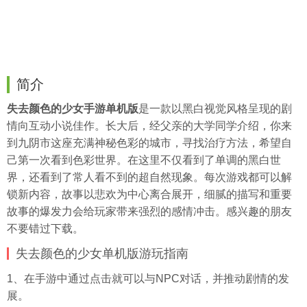
简介
失去颜色的少女手游单机版
是一款以黑白视觉风格呈现的剧
情向互动小说佳作。长大后，经父亲的大学同学介绍，你来
到九阴市这座充满神秘色彩的城市，寻找治疗方法，希望自
己第一次看到色彩世界。在这里不仅看到了单调的黑白世
界，还看到了常人看不到的超自然现象。每次游戏都可以解
锁新内容，故事以悲欢为中心离合展开，细腻的描写和重要
故事的爆发力会给玩家带来强烈的感情冲击。感兴趣的朋友
不要错过下载。
失去颜色的少女单机版游玩指南
1、在手游中通过点击就可以与NPC对话，并推动剧情的发
展。