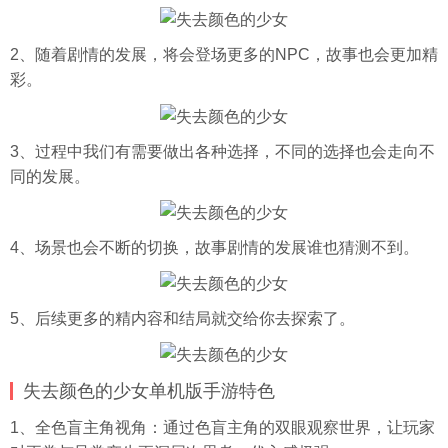
2、随着剧情的发展，将会登场更多的NPC，故事也会更加精
彩。
3、过程中我们有需要做出各种选择，不同的选择也会走向不
同的发展。
4、场景也会不断的切换，故事剧情的发展谁也猜测不到。
5、后续更多的精内容和结局就交给你去探索了。
失去颜色的少女单机版手游特色
1、全色盲主角视角：通过色盲主角的双眼观察世界，让玩家