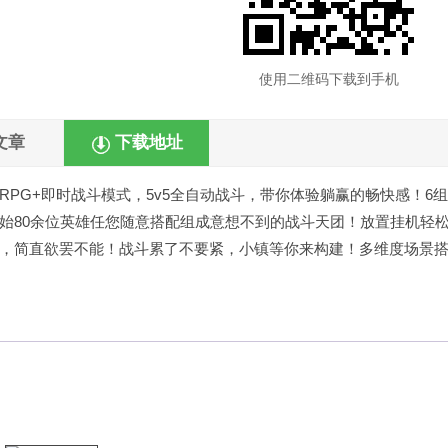
使用二维码下载到手机
文章
下载地址
PG+即时战斗模式，5v5全自动战斗，带你体验躺赢的畅快感！6
始80余位英雄任您随意搭配组成意想不到的战斗天团！放置
挂机
轻
，简直欲罢不能！战斗累了不要紧，小镇等你来构建！多维度场景