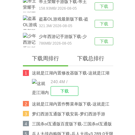
帝王荣耀手游版下载-帝王
下载
荣耀鬼服资源独享版 v9.0
158.93MB/ 2026-08-05
安卓版下载
盗墓OL游戏最新版下载-盗
下载
墓OL官方版 V2.934安卓版
321.3M/ 2026-08-05
下载
少年西游记手游版下载-少
下载
年西游记 v9.5.03安卓版下
786MB/ 2026-08-05
载
下载周排行
下载总排行
1
这就是江湖内置修改器版下载-这就是江湖
240.4M /
修改版v14.3.0安卓版下载
下载
2
这就是江湖内置作弊菜单版下载-这就是江
湖作弊版v14.3.0安卓版下载
3
梦幻西游互通版下载安装-梦幻西游手游
v1.567.0安卓版下载
4
三国杀ol互通版百度版下载-三国杀ol互通版
百度游戏v3.9.0安卓版下载
5
兵人大战内购版下载-兵人大战v3.289.0无限