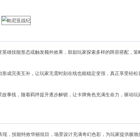
变英雄技能形态或触发额外效果，鼓励玩家探索多样的阵容搭配，策
励形成完美互补，让玩家无需时刻在线也能稳定变强，真正享受轻松
景故事线，随着羁绊提升逐步解锁，让卡牌角色充满生命力，驱动玩
生动表现，技能特效华丽炫目，场景设计充满奇幻色彩，为玩家提供极致