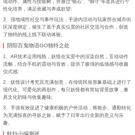
现动作、属性与技能树，并通过“镜石”、“御守”等道具进行个
性化培养，满足收藏与养成欲望;
3、强地域性社交与事件玩法，手游内活动与玩家所在城市街
区深度绑定，催生了基于真实位置的社区交流与合作，创造
了独特的线上线下联动体验。
阴阳百鬼物语GO独特之处
1、AR技术运用纯熟，妖怪在实景中的渲染自然，互动动作
流畅，结合手机的震动与音效，提供了极强的临场感与收服
仪式感;
2、妖怪设计考究且充满创意，在传统民俗形象基础上进行了
现代化、可爱化的再创作，每只妖怪都有简短背景故事，兼
具文化韵味与收集趣味;
3、手游有效促进了健康积极的户外活动，将散步、通勤转化
为充满惊喜的寻妖之旅，赋予了日常出行全新的意义与乐
趣。
蛙扑
小编测评