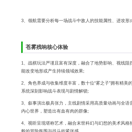
3、领航需要分析每一场战斗中敌人的技能属性、进攻形
苍雾残响核心体验
1、战棋玩法严谨且富有深度，融合了地势影响、视线阻
能改变地形或产生持续领域效果;
2、角色养成与收集维度丰富，数十位“雾之子”拥有精美
系统深刻影响战斗表现与剧情解锁;
3、叙事演出极具张力，主线剧情采用高质量动画与全语
内心世界，塑造出有血有肉的群像;
4、视听呈现堪称艺术，融合末世科幻与幻想的美术风格
般的冒险氛围与战斗的紧张感。