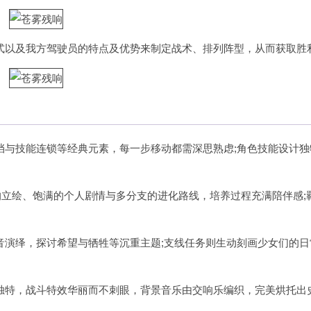
式以及我方驾驶员的特点及优势来制定战术、排列阵型，从而获取胜
挡与技能连锁等经典元素，每一步移动都需深思熟虑;角色技能设计独
的立绘、饱满的个人剧情与多分支的进化路线，培养过程充满陪伴感;
音演绎，探讨希望与牺牲等沉重主题;支线任务则生动刻画少女们的日
独特，战斗特效华丽而不刺眼，背景音乐由交响乐编织，完美烘托出