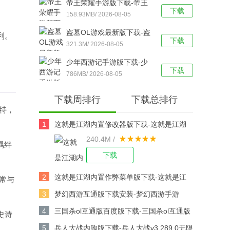
帝王荣耀手游版下载-帝王
下载
荣耀鬼服资源独享版 v9.0
158.93MB/ 2026-08-05
安卓版下载
盗墓OL游戏最新版下载-盗
利。
下载
墓OL官方版 V2.934安卓版
321.3M/ 2026-08-05
下载
少年西游记手游版下载-少
下载
年西游记 v9.5.03安卓版下
786MB/ 2026-08-05
载
下载周排行
下载总排行
特，
1
这就是江湖内置修改器版下载-这就是江湖
240.4M /
修改版v14.3.0安卓版下载
羁绊
下载
2
这就是江湖内置作弊菜单版下载-这就是江
常与
湖作弊版v14.3.0安卓版下载
3
梦幻西游互通版下载安装-梦幻西游手游
v1.567.0安卓版下载
4
三国杀ol互通版百度版下载-三国杀ol互通版
史诗
百度游戏v3.9.0安卓版下载
5
兵人大战内购版下载-兵人大战v3.289.0无限