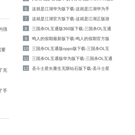
金币钻石版下载
6
这就是江湖华为版下载-这就是江湖华为手
机游戏v14.3.0安卓版下载
7
这就是江湖官方版下载-这就是江湖正版游
戏v14.3.0安卓版下载
8
三国杀OL互通版360版下载-三国杀OL互通
的强
版360客户端v3.9.0安卓版下载
9
鸣人的假期最新版下载-鸣人的假期官方版
v1.23安卓版下载
10
三国杀OL互通版oppo版下载-三国杀OL互
需要
通版oppo手机游戏v3.9.0安卓版下载
11
三国杀OL互通版华为版下载-三国杀OL互通
版华为游戏v3.9.0安卓版下载
12
圣斗士星矢重生无限钻石版下载-圣斗士星
了充
矢重生无限金币版v8.3.0安卓版下载
了手