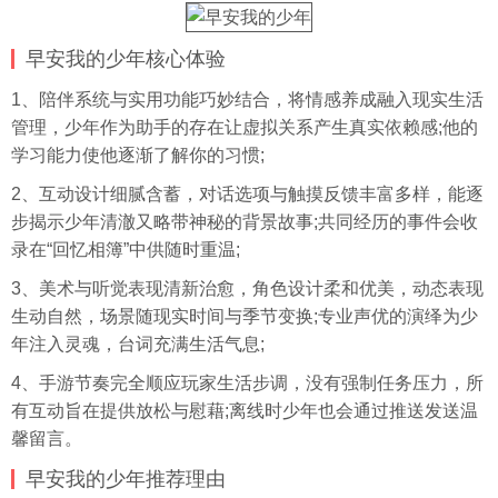
早安我的少年核心体验
1、陪伴系统与实用功能巧妙结合，将情感养成融入现实生活
管理，少年作为助手的存在让虚拟关系产生真实依赖感;他的
学习能力使他逐渐了解你的习惯;
2、互动设计细腻含蓄，对话选项与触摸反馈丰富多样，能逐
步揭示少年清澈又略带神秘的背景故事;共同经历的事件会收
录在“回忆相簿”中供随时重温;
3、美术与听觉表现清新治愈，角色设计柔和优美，动态表现
生动自然，场景随现实时间与季节变换;专业声优的演绎为少
年注入灵魂，台词充满生活气息;
4、手游节奏完全顺应玩家生活步调，没有强制任务压力，所
有互动旨在提供放松与慰藉;离线时少年也会通过推送发送温
馨留言。
早安我的少年推荐理由