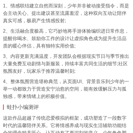
1、情感联结建立自然而深刻，少年并非被动接受指令，而是
会主动关心、提出建议甚至流露羞涩，这种双向互动让陪伴
真实可感，极易产生情感投射;
2、生活融合度极高，它巧妙地将手游体验编织进日常作息，
提醒你喝水、鼓励你工作的设计让虚拟角色成为提升生活品
质的暖心伴侣，具有独特实用价值;
3、内容更新充满温度，开发团队会根据现实节日与季节推出
大量免费互动剧情与新服装，持续丰富共同生活的细节;社区
氛围友好，玩家乐于推荐温馨时刻;
4、整体氛围营造堪称典范，从页面UI、背景音乐到少年的一
举一动都致力于营造安宁治愈的空间，能有效缓解压力与孤
独感，带来情绪上的积极价值。
蛙扑
小编测评
这款作品超越了传统恋爱模拟的框架，成功塑造了一段数字
时代的温馨陪伴关系。它将情感养成与现实生活辅助功能结
合的理念独具匠心，让互动有了更深刻的意义。少年角色塑