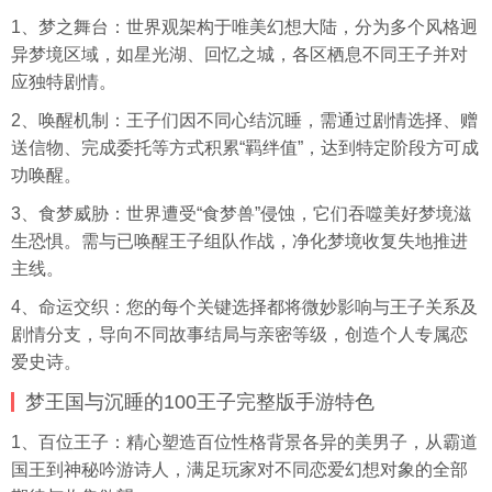
1、梦之舞台：世界观架构于唯美幻想大陆，分为多个风格迥
异梦境区域，如星光湖、回忆之城，各区栖息不同王子并对
应独特剧情。
2、唤醒机制：王子们因不同心结沉睡，需通过剧情选择、赠
送信物、完成委托等方式积累“羁绊值”，达到特定阶段方可成
功唤醒。
3、食梦威胁：世界遭受“食梦兽”侵蚀，它们吞噬美好梦境滋
生恐惧。需与已唤醒王子组队作战，净化梦境收复失地推进
主线。
4、命运交织：您的每个关键选择都将微妙影响与王子关系及
剧情分支，导向不同故事结局与亲密等级，创造个人专属恋
爱史诗。
梦王国与沉睡的100王子完整版手游特色
1、百位王子：精心塑造百位性格背景各异的美男子，从霸道
国王到神秘吟游诗人，满足玩家对不同恋爱幻想对象的全部