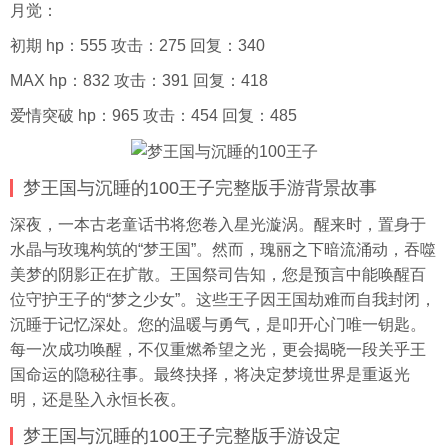
月觉：
初期 hp：555 攻击：275 回复：340
MAX hp：832 攻击：391 回复：418
爱情突破 hp：965 攻击：454 回复：485
梦王国与沉睡的100王子完整版手游背景故事
深夜，一本古老童话书将您卷入星光漩涡。醒来时，置身于
水晶与玫瑰构筑的“梦王国”。然而，瑰丽之下暗流涌动，吞噬
美梦的阴影正在扩散。王国祭司告知，您是预言中能唤醒百
位守护王子的“梦之少女”。这些王子因王国劫难而自我封闭，
沉睡于记忆深处。您的温暖与勇气，是叩开心门唯一钥匙。
每一次成功唤醒，不仅重燃希望之光，更会揭晓一段关乎王
国命运的隐秘往事。最终抉择，将决定梦境世界是重返光
明，还是坠入永恒长夜。
梦王国与沉睡的100王子完整版手游设定