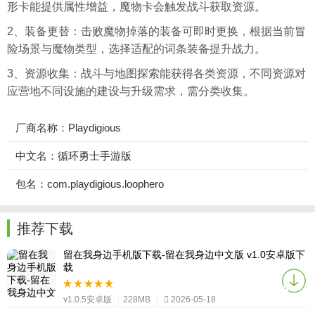
形卡能提供属性增益，魔物卡会触发战斗获取资源。
2、装备更替：击败魔物掉落的装备可即时更换，根据当前冒
险场景与魔物类型，选择适配的词条装备提升战力。
3、资源收集：战斗与地图探索能获得各类资源，不同资源对
应营地不同设施的建设与升级需求，需分类收集。
厂商名称：Playdigious
中文名：循环勇士手游版
包名：com.playdigious.loophero
推荐下载
留在我身边手机版下载-留在我身边中文版 v1.0安卓版下
载
v1.0.5安卓版
|
228MB
|
2026-05-18