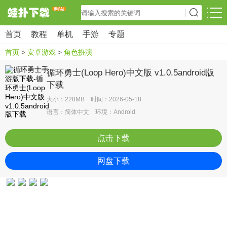
首页
教程
单机
手游
专题
首页
>
安卓游戏
>
角色扮演
循环勇士(Loop Hero)中文版 v1.0.5android版
下载
大小：228MB 时间：2026-05-18
语言：简体中文 环境：Android
点击下载
网盘下载