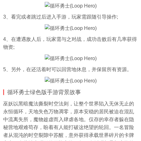
3、看完或者跳过后进入手游，玩家需跟随引导操作;
4、在遭遇敌人后，玩家需与之对战，成功击败后有几率获得
物资;
5、另外，在还活着时可以回营地休息，并保留所有资源。
循环勇士绿色版手游背景故事
巫妖以黑暗魔法撕裂时空法则，让整个世界陷入无休无止的
永恒循环，天地失色万物凋零，原本安稳的居民被迫在混乱
中流离失所，魔物趁虚而入肆虐各地。仅存的幸存者躲在隐
秘营地艰难苟存，盼着有人能打破这绝望的轮回。一名冒险
者从混沌的时空裂隙中苏醒，意外获得承载世界碎片的卡牌