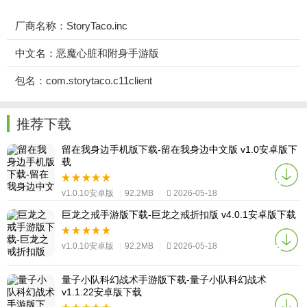
厂商名称：StoryTaco.inc
中文名：恶魔心脏和附身手游版
包名：com.storytaco.c11client
推荐下载
留在我身边手机版下载-留在我身边中文版 v1.0安卓版下
载
v1.0.10安卓版
|
92.2MB
|
2026-05-18
巨龙之戒手游版下载-巨龙之戒折扣版 v4.0.1安卓版下载
v1.0.10安卓版
|
92.2MB
|
2026-05-18
量子小队科幻战术手游版下载-量子小队科幻战术
v1.1.22安卓版下载