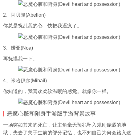
2、阿贝隆(Abellon)
你总是扰乱我的心，快把我逼疯了。
3、诺亚(Noa)
再抚摸我一下。
4、米哈伊尔(Mihail)
你知道的，我喜欢柔软温暖的感觉。就像你一样。
恶魔心脏和附身手游版手游背景故事
一场突如其来的死亡，让主角毫无预兆坠入规则诡谲的地
狱，失去了关于生前的部分记忆，也不知自己为何会踏入这