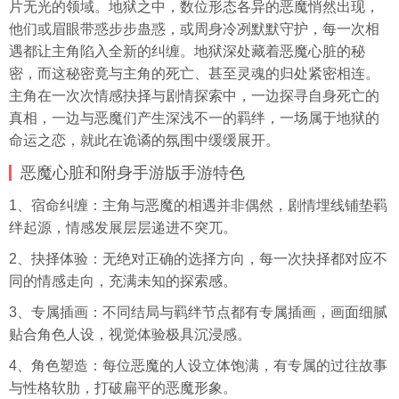
片无光的领域。地狱之中，数位形态各异的恶魔悄然出现，
他们或眉眼带惑步步蛊惑，或周身冷冽默默守护，每一次相
遇都让主角陷入全新的纠缠。地狱深处藏着恶魔心脏的秘
密，而这秘密竟与主角的死亡、甚至灵魂的归处紧密相连。
主角在一次次情感抉择与剧情探索中，一边探寻自身死亡的
真相，一边与恶魔们产生深浅不一的羁绊，一场属于地狱的
命运之恋，就此在诡谲的氛围中缓缓展开。
恶魔心脏和附身手游版手游特色
1、宿命纠缠：主角与恶魔的相遇并非偶然，剧情埋线铺垫羁
绊起源，情感发展层层递进不突兀。
2、抉择体验：无绝对正确的选择方向，每一次抉择都对应不
同的情感走向，充满未知的探索感。
3、专属插画：不同结局与羁绊节点都有专属插画，画面细腻
贴合角色人设，视觉体验极具沉浸感。
4、角色塑造：每位恶魔的人设立体饱满，有专属的过往故事
与性格软肋，打破扁平的恶魔形象。