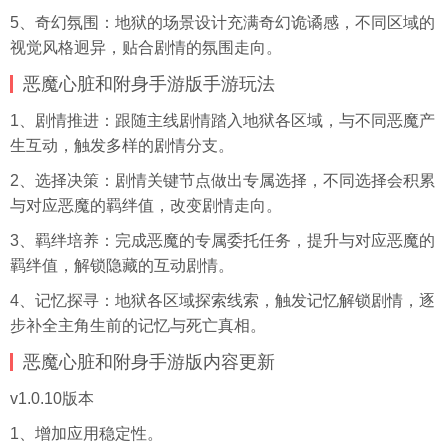
5、奇幻氛围：地狱的场景设计充满奇幻诡谲感，不同区域的
视觉风格迥异，贴合剧情的氛围走向。
恶魔心脏和附身手游版手游玩法
1、剧情推进：跟随主线剧情踏入地狱各区域，与不同恶魔产
生互动，触发多样的剧情分支。
2、选择决策：剧情关键节点做出专属选择，不同选择会积累
与对应恶魔的羁绊值，改变剧情走向。
3、羁绊培养：完成恶魔的专属委托任务，提升与对应恶魔的
羁绊值，解锁隐藏的互动剧情。
4、记忆探寻：地狱各区域探索线索，触发记忆解锁剧情，逐
步补全主角生前的记忆与死亡真相。
恶魔心脏和附身手游版内容更新
v1.0.10版本
1、增加应用稳定性。