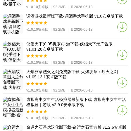
v1.0.10安卓版
|
92.2MB
|
2026-05-18
调酒游戏最新版下载-调酒游戏手机版 v1.0安卓版下载
v1.0.10安卓版
|
92.2MB
|
2026-05-18
侠侣天下(0.05折版)手游下载-侠侣天下无广告版
v1.01.28安卓版下载
v1.0.10安卓版
|
92.2MB
|
2026-05-18
火焰纹章烈火之剑免费版下载-火焰纹章：烈火之剑
v1.05.13.1安卓版下载
v1.0.10安卓版
|
92.2MB
|
2026-05-18
虚拟高中女生生活模拟器最新版下载-虚拟高中女生生活
模拟器手游版 v2.9.0安卓版下载
v1.0.10安卓版
|
92.2MB
|
2026-05-18
命运之石游戏汉化版下载-命运之石官方版 v1.2.6安卓版