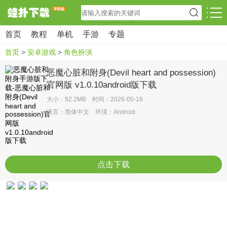
首页
教程
单机
手游
专题
首页
>
安卓游戏
>
角色扮演
恶魔心脏和附身(Devil heart and possession)
官网版 v1.0.10android版下载
大小：92.2MB 时间：2026-05-18
语言：简体中文 环境：Android
点击下载