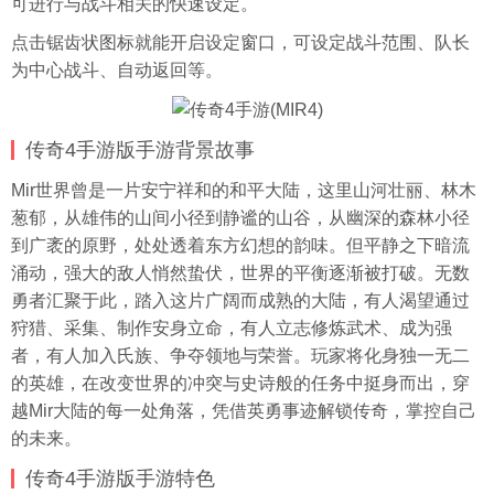
可进行与战斗相关的快速设定。
点击锯齿状图标就能开启设定窗口，可设定战斗范围、队长
为中心战斗、自动返回等。
传奇4手游版手游背景故事
Mir世界曾是一片安宁祥和的和平大陆，这里山河壮丽、林木
葱郁，从雄伟的山间小径到静谧的山谷，从幽深的森林小径
到广袤的原野，处处透着东方幻想的韵味。但平静之下暗流
涌动，强大的敌人悄然蛰伏，世界的平衡逐渐被打破。无数
勇者汇聚于此，踏入这片广阔而成熟的大陆，有人渴望通过
狩猎、
采集
、制作安身立命，有人立志修炼武术、成为强
者，有人加入氏族、争夺领地与荣誉。玩家将化身独一无二
的英雄，在改变世界的冲突与史诗般的任务中挺身而出，穿
越Mir大陆的每一处角落，凭借英勇事迹解锁传奇，掌控自己
的未来。
传奇4手游版手游特色