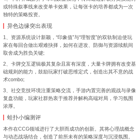
或特殊叙事线来改变单卡效果，让每张卡的培养都成为一次
独特的策略投资。
异色边缘突出表现
1、资源系统设计新颖，“印象值”与“理智度”的双轨制迫使玩
家在每回合做出艰难抉择，如何在进攻、防御与资源续航间
取舍成为胜负关键;
2、卡牌交互逻辑极其复杂且富有深度，大量卡牌拥有改变基
础规则的能力，鼓励玩家打破思维定式，创造出其不意的战
术combo;
3、社交竞技环境注重策略交流，手游内置完善的观战与录像
复盘功能，玩家社群热衷于推荐并解构高端对局，学习氛围
浓厚。
蛙扑
小编测评
本作在CCG领域进行了大胆而成功的创新。其将心理战概念
与动态战场结合，创造了前所未有的策略深度与沉浸氛围。