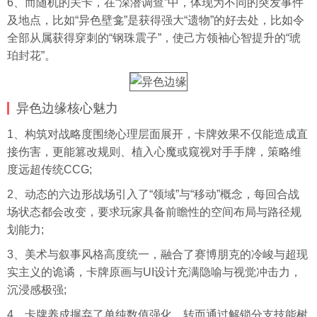
6、而随机的关卡，在“深潜调查”中，体现为不同的突发事件
及地点，比如“异色壁龛”是获得强大“遗物”的好去处，比如令
全部从属获得穿刺的“钢珠震子”，使己方领袖心智提升的“琥
珀封花”。
异色边缘核心魅力
1、构筑对战略度围绕心理层面展开，卡牌效果不仅能造成直
接伤害，更能篡改规则、植入心魔或窥视对手手牌，策略维
度远超传统CCG;
2、动态的六边形战场引入了“领域”与“移动”概念，每回合战
场状态都会改变，要求玩家具备前瞻性的空间布局与路径规
划能力;
3、美术与叙事风格高度统一，融合了赛博朋克的冷峻与超现
实主义的诡谲，卡牌原画与UI设计充满隐喻与视觉冲击力，
沉浸感极强;
4、卡牌养成摒弃了单纯数值强化，转而通过解锁分支技能树