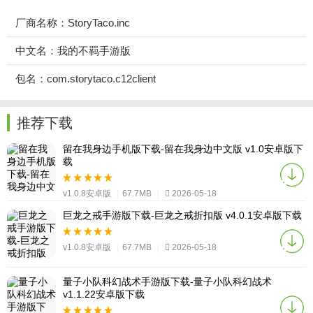
厂商名称：StoryTaco.inc
中文名：我的不羁手游版
包名：com.storytaco.c12client
推荐下载
留在我身边手机版下载-留在我身边中文版 v1.0安卓版下
载
v1.0.8安卓版
|
67.7MB
|
2026-05-18
巨龙之戒手游版下载-巨龙之戒折扣版 v4.0.1安卓版下载
v1.0.8安卓版
|
67.7MB
|
2026-05-18
量子小队科幻战术手游版下载-量子小队科幻战术
v1.1.22安卓版下载