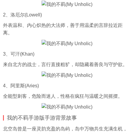
2、洛厄尔(Lowell)
外表温和、内心炽热的大法师，善于用温柔的言辞拉近距
离。
3、可汗(Khan)
来自北方的战士，言行直接粗犷，却隐藏着善良与守护欲。
4、阿里斯(Aries)
全能型刺客，危险而迷人，性格在疯狂与温暖之间摇摆。
我的不羁手游版手游背景故事
北空岛曾是一座灵韵充盈的岛屿，岛中万物共生充满生机，